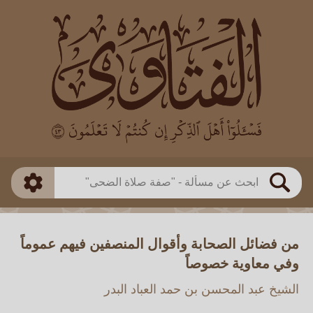
العالم
طريقة البحث
بن باز
بن العثيمين
ذكي
الألباني
الفوزان
مطابق
متقدم
اللجنة الدائمة
بحث
من فضائل الصحابة وأقوال المنصفين فيهم عموماً
وفي معاوية خصوصاً
الشيخ عبد المحسن بن حمد العباد البدر