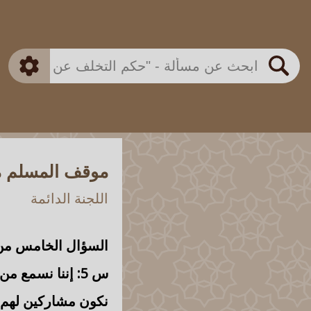
بن باز
بن العثيمين
ذكي
الألباني
الفوزان
مطابق
متقدم
اللجنة الدائمة
بحث
موقف المسلم مم
اللجنة الدائمة
السؤال الخامس من 
س 5: إننا
نسمع من ب
نكون مشاركين لهم في