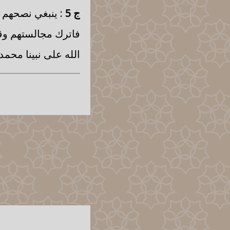
ج 5
: ينبغي نصحهم 
فاترك مجالستهم وقت
الله على نبينا محم