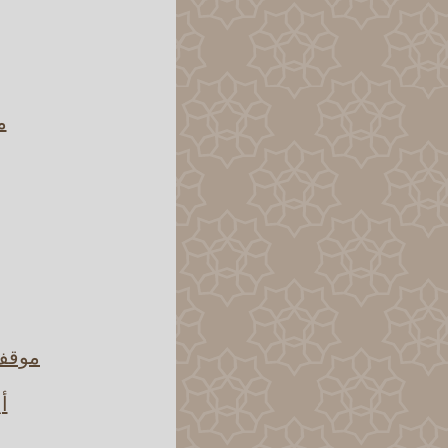
م
موقف 
أ