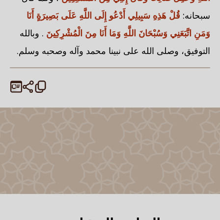
سبحانه:
قُلْ هَذِهِ سَبِيلِي أَدْعُو إِلَى اللَّهِ عَلَى بَصِيرَةٍ أَنَا
وَمَنِ اتَّبَعَنِي وَسُبْحَانَ اللَّهِ وَمَا أَنَا مِنَ الْمُشْرِكِينَ
. وبالله
التوفيق، وصلى الله على نبينا محمد وآله وصحبه وسلم.