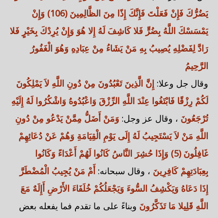
يَضُرُّكَ فَإِنْ فَعَلْتَ فَإِنَّكَ إِذًا مِنَ الظَّالِمِينَ (106) وَإِنْ
يَمْسَسْكَ اللَّهُ بِضُرٍّ فَلا كَاشِفَ لَهُ إِلا هُوَ وَإِنْ يُرِدْكَ بِخَيْرٍ فَلا
رَادَّ لِفَضْلِهِ يُصِيبُ بِهِ مَنْ يَشَاءُ مِنْ عِبَادِهِ وَهُوَ الْغَفُورُ
الرَّحِيمُ
وقال جل وعلا:
إِنَّ الَّذِينَ تَعْبُدُونَ مِنْ دُونِ اللَّهِ لاَ يَمْلِكُونَ
لَكُمْ رِزْقًا فَابْتَغُوا عِنْدَ اللَّهِ الرِّزْقَ وَاعْبُدُوهُ وَاشْكُرُوا لَهُ إِلَيْهِ
تُرْجَعُونَ
، وقال عز وجل:
وَمَنْ أَضَلُّ مِمَّنْ يَدْعُو مِنْ دُونِ
اللَّهِ مَنْ لاَ يَسْتَجِيبُ لَهُ إِلَى يَوْمِ الْقِيَامَةِ وَهُمْ عَنْ دُعَائِهِمْ
غَافِلُونَ (5) وَإِذَا حُشِرَ النَّاسُ كَانُوا لَهُمْ أَعْدَاءً وَكَانُوا
بِعِبَادَتِهِمْ كَافِرِينَ
، وقال سبحانه:
أَمْ مَنْ يُجِيبُ الْمُضْطَرَّ
إِذَا دَعَاهُ وَيَكْشِفُ السُّوءَ وَيَجْعَلُكُمْ خُلَفَاءَ الأَرْضِ أَإِلَهٌ مَعَ
اللَّهِ قَلِيلا مَا تَذَكَّرُونَ
وبناءً على ما تقدم فما يفعله بعض