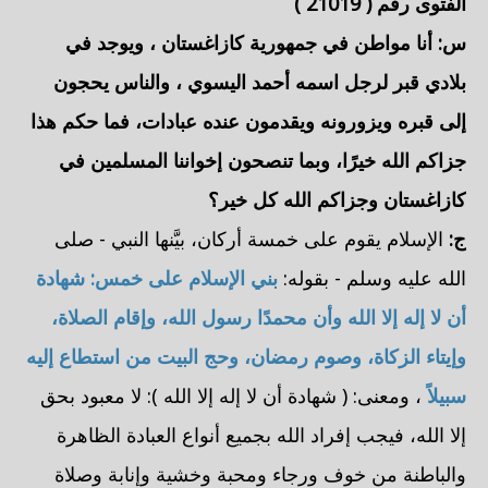
الفتوى رقم (
21019
)
س: أنا مواطن في جمهورية
كازاغستان
، ويوجد في
بلادي قبر لرجل اسمه
أحمد اليسوي
، والناس يحجون
إلى قبره ويزورونه ويقدمون عنده عبادات، فما حكم هذا
جزاكم الله خيرًا، وبما تنصحون إخواننا المسلمين في
كازاغستان
وجزاكم الله كل خير؟
ج:
الإسلام يقوم على خمسة أركان، بيَّنها النبي - صلى
الله عليه وسلم - بقوله:
بني الإسلام على خمس: شهادة
أن لا إله إلا الله وأن محمدًا رسول الله، وإقام الصلاة،
وإيتاء الزكاة، وصوم رمضان، وحج البيت من استطاع إليه
سبيلاً
، ومعنى: ( شهادة أن لا إله إلا الله ): لا معبود بحق
إلا الله، فيجب إفراد الله بجميع أنواع العبادة الظاهرة
والباطنة من خوف ورجاء ومحبة وخشية وإنابة وصلاة