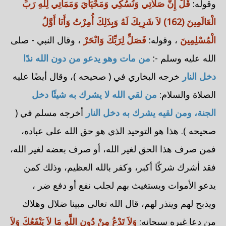
وقوله:
قُلْ إِنَّ صَلاَتِي وَنُسُكِي وَمَحْيَايَ وَمَمَاتِي لِلَّهِ رَبِّ
الْعَالَمِينَ (162) لاَ شَرِيكَ لَهُ وَبِذَلِكَ أُمِرْتُ وَأَنَا أَوَّلُ
الْمُسْلِمِينَ
، وقوله:
فَصَلِّ لِرَبِّكَ وَانْحَرْ
، وقال النبي - صلى
الله عليه وسلم -:
من مات وهو يدعو من دون الله ندًا
دخل النار
خرجه
البخاري
في ( صحيحه )، وقال أيضًا عليه
الصلاة والسلام:
من لقي الله لا يشرك به شيئًا دخل
الجنة، ومن لقيه يشرك به دخل النار
أخرجه
مسلم
في (
صحيحه ). هذا هو التوحيد الذي هو حق الله على عباده،
فمن صرف هذا الحق لغير الله، أو صرف بعضه لغير الله،
فقد أشرك شركًا أكبر، وكفر بالله العظيم، وذلك كمن
يدعو الأموات ويستغيث بهم لجلب نفع أو دفع ضر ،
ويذبح لهم وينذر لهم، قال الله تعالى مبينا ضلال وهلاك
من دعا غيره سبحانه:
وَلاَ تَدْعُ مِنْ دُونِ اللَّهِ مَا لاَ يَنْفَعُكَ وَلاَ