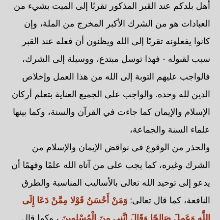
أهل بلدكم عند القبر المذكور تقربًا إلى الميت بشيء من
العبادات هو من الشرك الأكبر المخرج من الملة، وإن
كانوا يفعلونه تقربًا إلى الله ويظنون أن فعله عند القبر
سبب لقبوله - فهذا توسل مبتدع، ووسيلة إلى الشرك،
فالواجب عليهم التوبة إلى الله من هذا العمل وإخلاص
الدين لله وحده. والواجب على الجميع العناية بتعلم أركان
الإسلام والإيمان كما جاءت في القرآن والسنة، وكما بينها
علماء السنة والجماعة،
والحذر من الوقوع في نواقض الإيمان والإسلام من
الشرك وغيره، كما يجب على من آتاه الله علمًا وفهمًا أن
يدعو إلى توحيد الله تعالى بالأساليب المناسبة والطرق
النافعة، كما قال تعالى:
وَمَنْ أَحْسَنُ قَوْلا مِمَّنْ دَعَا إِلَى
اللَّهِ وَعَمِلَ صَالِحًا وَقَالَ إِنَّنِي مِنَ الْمُسْلِمِينَ
، وكما قال