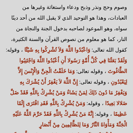
وصوم وحج ونذر وذبح ودعاء واستغاثة وغيرها من
العبادات، وهذا هو التوحيد الذي لا يقبل الله من أحد دينًا
سواه، وهو الموعود لصاحبه بدخول الجنة والنجاة من
النار، كما هو معلوم من نصوص القرآن والسنة الكثيرة،
كقول الله تعالى:
وَاعْبُدُوا اللَّهَ وَلاَ تُشْرِكُوا بِهِ شَيْئًا
، وقوله:
وَلَقَدْ بَعَثْنَا فِي كُلِّ أُمَّةٍ رَسُولا أَنِ اُعْبُدُوا اللَّهَ وَاجْتَنِبُوا
الطَّاغُوتَ
، وقوله تعالى:
وَمَا خَلَقْتُ الْجِنَّ وَالْإِنْسَ إِلاَّ
لِيَعْبُدُونِ
، وقوله تعالى:
إِنَّ اللَّهَ لاَ يَغْفِرُ أَنْ يُشْرَكَ بِهِ
وَيَغْفِرُ مَا دُونَ ذَلِكَ لِمَنْ يَشَاءُ وَمَنْ يُشْرِكْ بِاللَّهِ فَقَدْ ضَلَّ
ضَلالا بَعِيدًا
، وقوله:
وَمَنْ يُشْرِكْ بِاللَّهِ فَقَدِ افْتَرَى إِثْمًا
عَظِيمًا
، وقوله:
إِنَّهُ مَنْ يُشْرِكْ بِاللَّهِ فَقَدْ حَرَّمَ اللَّهُ عَلَيْهِ
الْجَنَّةَ وَمَأْوَاهُ النَّارُ وَمَا لِلظَّالِمِينَ مِنْ أَنْصَارٍ