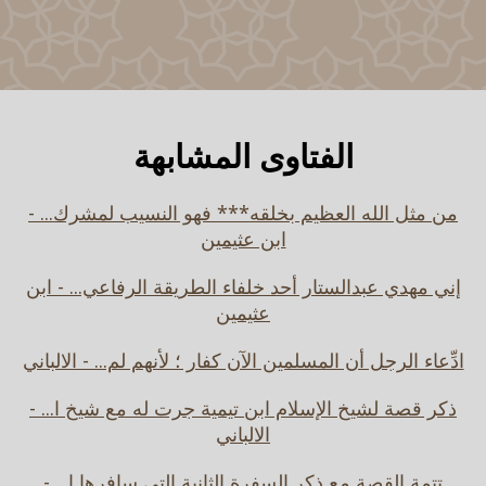
الفتاوى المشابهة
من مثل الله العظيم بخلقه*** فهو النسيب لمشرك... -
ابن عثيمين
إني مهدي عبدالستار أحد خلفاء الطريقة الرفاعي... - ابن
عثيمين
ادِّعاء الرجل أن المسلمين الآن كفار ؛ لأنهم لم... - الالباني
ذكر قصة لشيخ الإسلام ابن تيمية جرت له مع شيخ ا... -
الالباني
تتمة القصة مع ذكر السفرة الثانية التي سافرها ا... -