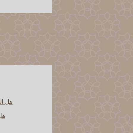
هل ال
هل 