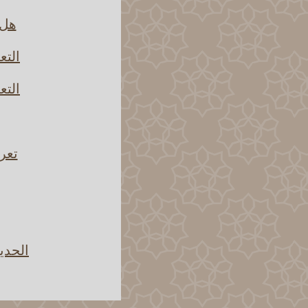
هل 
التع
التع
تعري
الحدي