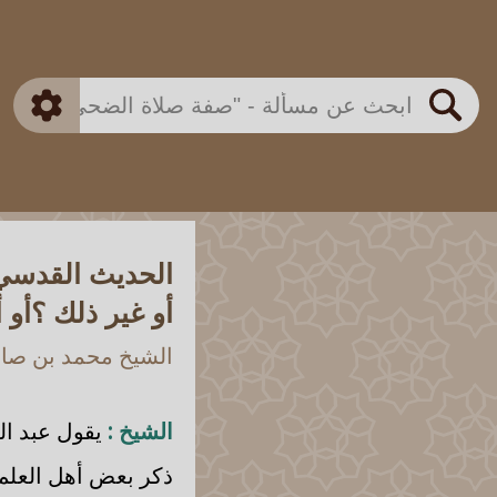
بن باز
بن العثيمين
ذكي
الألباني
الفوزان
مطابق
متقدم
اللجنة الدائمة
بحث
الحديث القدسي 
أو غير ذلك ؟أو
الشيخ محمد بن صالح
الشيخ :
يقول عبد الل
ذكر بعض أهل العلم 