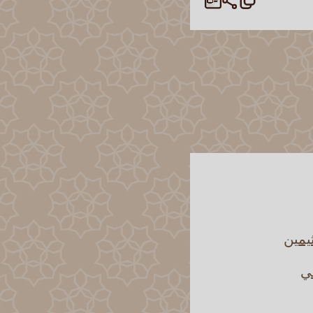
يمين
ني