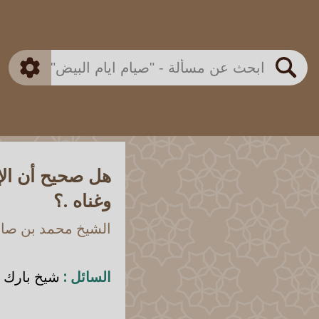
بن باز
بن العثيمين
ذكي
الألباني
الفوزان
مطابق
متقدم
اللجنة الدائمة
بحث
هل صحيح أن ا
وغناه .؟
الشيخ محمد بن صالح
السائل :
شيخ بارك ا