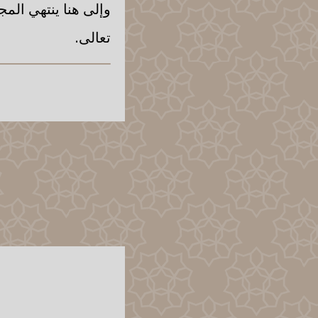
وإلى هنا ينتهي المج
تعالى.