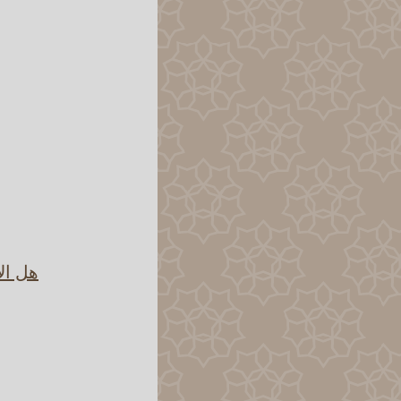
هل ال