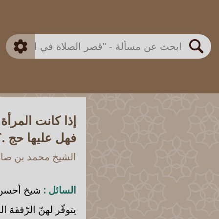
بن باز
بن العثيمين
ذكي
الألباني
الفوزان
مطابق
متقدم
اللجنة الدائمة
بحث
إذا كانت المرأة
فهل عليها حج .؟
الشيخ محمد بن صالح
السائل :
شيخ أحسن ال
يتوفّر لهنّ الرّفقة ال