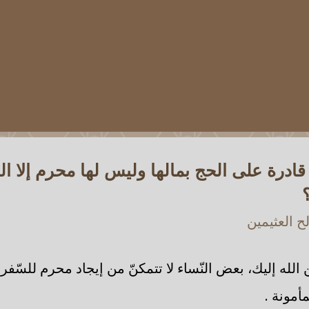
 قادرة على الحج بمالها وليس لها محرم إلا ال
 العثيمين
له إليك، بعض النّساء لا تتمكنّ من إيجاد محرم للسّفر 
مأمونة .