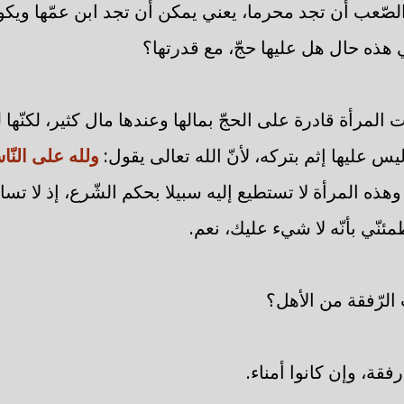
صّعب أن تجد محرما، يعني يمكن أن تجد ابن عمّها ويكون
 هذه حال هل عليها حجّ، مع قدرتها؟
ت المرأة قادرة على الحجّ بمالها وعندها مال كثير، لكنّها 
يس عليها إثم بتركه، لأنّ الله تعالى يقول:
ولله على النّ
وهذه المرأة لا تستطيع إليه سبيلا بحكم الشّرع، إذ لا تساف
ئنّي بأنّه لا شيء عليك، نعم.
لرّفقة من الأهل؟
ة، وإن كانوا أمناء.