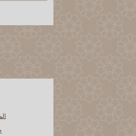
الم
ح