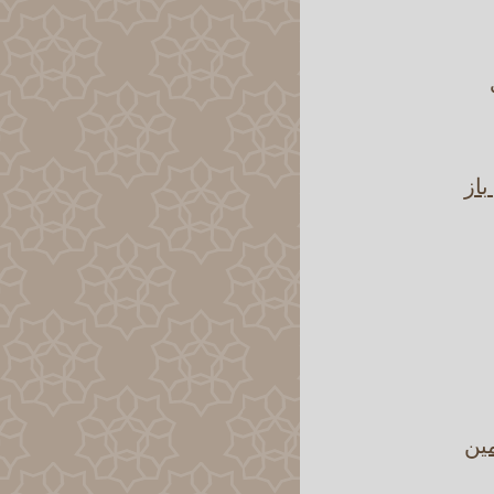
باز
مين