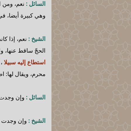
السائل :
نعم، ومن ال
وهي كبيرة أيضا، في
الشيخ :
نعم، إذا كان
الحجّ ساقط عنها، ول
استطاع إليه سبيلا
، 
محرم، ويقال لها: اطم
السائل :
وإن وجدت ا
الشيخ :
وإن وجدت رفق