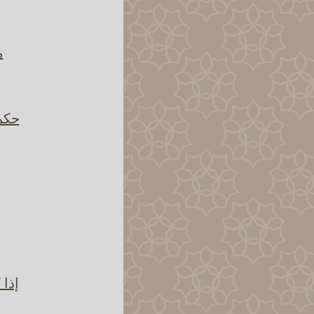
م
حكم 
إذا 