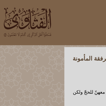
رفقة المأمونة
معهنّ للحجّ ولكن