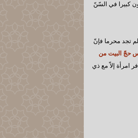
 كبيرا في السّنّ
لم تجد محرما فإنّ
اس حجّ البيت من
ر امرأة إلاّ مع ذي