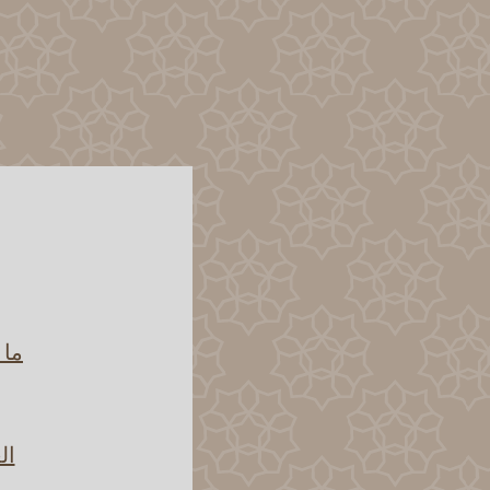
ما 
ال