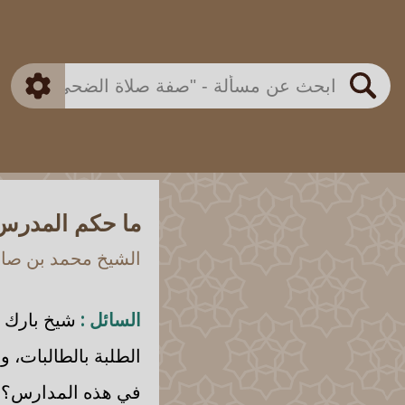
بن باز
بن العثيمين
ذكي
الألباني
الفوزان
مطابق
متقدم
اللجنة الدائمة
بحث
ما حكم المدرس
الشيخ محمد بن صالح
السائل :
شيخ بارك ا
الطلبة بالطالبات، و
في هذه المدارس؟