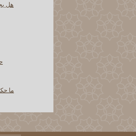
هل يجو
حك
ما حك