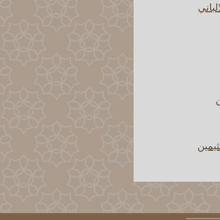
لباني
ن
يمين