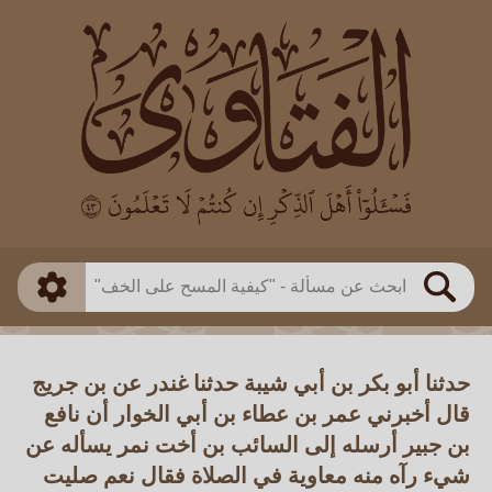
العالم
طريقة البحث
بن باز
بن العثيمين
ذكي
الألباني
الفوزان
مطابق
متقدم
اللجنة الدائمة
بحث
حدثنا أبو بكر بن أبي شيبة حدثنا غندر عن بن جريج
قال أخبرني عمر بن عطاء بن أبي الخوار أن نافع
بن جبير أرسله إلى السائب بن أخت نمر يسأله عن
شيء رآه منه معاوية في الصلاة فقال نعم صليت