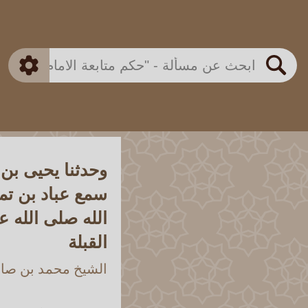
بن باز
بن العثيمين
ذكي
الألباني
الفوزان
مطابق
متقدم
اللجنة الدائمة
بحث
وحدثنا يحيى بن 
سمع عباد بن تم
الله صلى الله 
القبلة
الشيخ محمد بن صالح