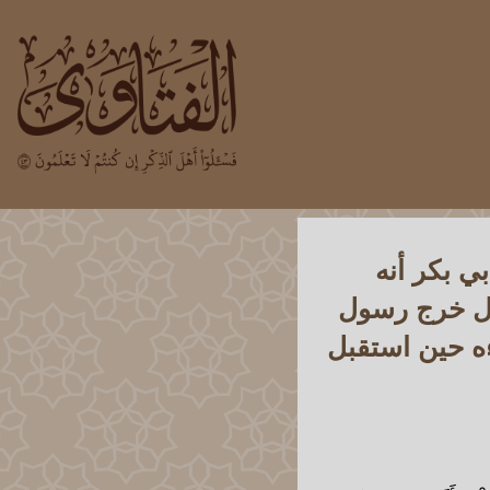
ي بكر أنه
ول خرج رسول
ه حين استقبل