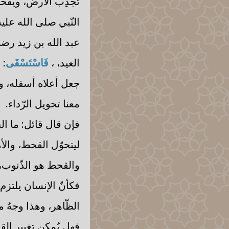
تُجدِبُ الأرض، ويقْ
النّبي صلى الله علي
عبد الله بن زيد رضي
العيد، ،
فَاسْتَسْقَى
: 
جعل أعلاه أسفله، و
معنا تحويل الرّداء.
فإن قال قائل: ما ال
ليتحوّل القحط، والأ
والقحط هو الذّنوب،
فكأنّ الإنسان يلتزم 
الظّاهر، وهذا وجهٌ 
فهل يُمكن تغيير الق