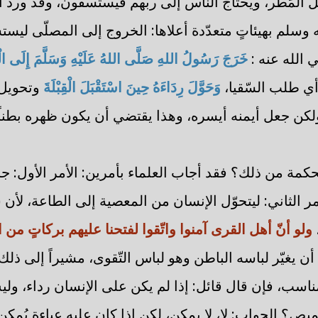
حل المَطَر، ويحتاج النّاس إلى ربّهم فيستسقون، وقد ورد
ه وسلم بهيئاتٍ متعدّدة أعلاها: الخروج إلى المصلّى ليس
 الله عنه :
خَرَجَ رَسُولُ اللهِ صَلَّى اللهُ عَلَيْهِ وَسَلَّمَ إِلَى ا
أي طلب السّقيا،
وَحَوَّلَ رِدَاءَهُ حِينَ اسْتَقْبَلَ الْقِبْلَةَ
وتحويل ا
لكن جعل أيمنه أيسره، وهذا يقتضي أن يكون ظهره بطناً و
حكمة من ذلك؟ فقد أجاب العلماء بأمرين: الأمر الأول: جا
مر الثاني: ليتحوّل الإنسان من المعصية إلى الطاعة، لأ
ولو أنّ أهل القرى آمنوا واتّقوا لفتحنا عليهم بركاتٍ من 
أن يغيّر لباسه الباطن وهو لباس التّقوى، مشيراً إلى ذلك 
مناسب، فإن قال قائل: إذا لم يكن على الإنسان رداء، ول
ميص؟ الجواب: لا، لا يمكن، لكن إذا كان عليه عباءة يُمكن