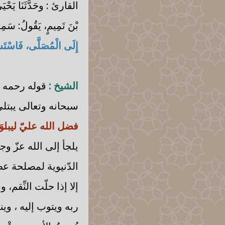
القارئ : وحَدَّثَنَا يَحْيَى 
بْنَ تَمِيمٍ، يَقُولُ: سَمِعْ
إِلَى الْمُصَلَّى، فَاسْتَسْ
الشيخ :
قوله رحمه ال
سبحانه وتعالى يبتلي 
فضل الله عليّ ليبلو
يلجأ إلى الله عزّ وجل
الدّنيوية لمصلحة عظ
إلا إذا حلّت النِّقم، و
ربه ويتوب إليه ، و