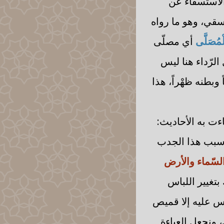
 الاستسقاء عن
تسقي، وهو ما رواه
لْمُصَلَّى
أي مصلّى
لرّداء هنا ليس
بطنه ظهْراً، هذا
ءت به الأحاديث:
ن سبب هذا الجدب
السّماء والأرض
بتغيير اللباس
يس عليه إلا قميص
، ونجعل العباءة