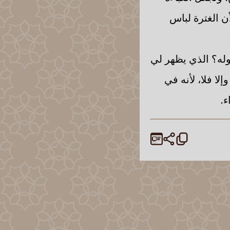
أن الغترة لباس
وله؟ الذي يظهر لي
لا فلا، لأنه في
ء.