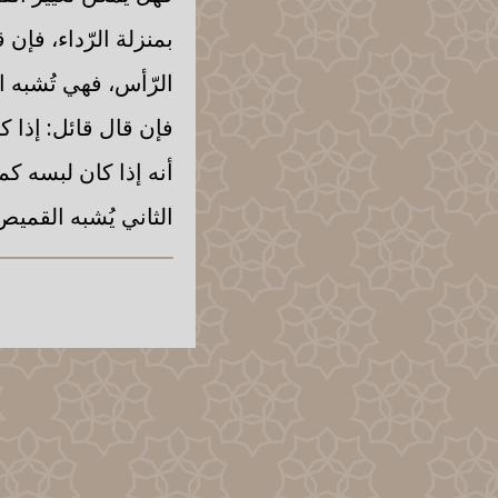
بمنزلة الرّداء، فإن 
الرّأس، فهي تُشبه ال
فإن قال قائل: إذا 
أنه إذا كان لبسه كما
الثاني يُشبه القميص: