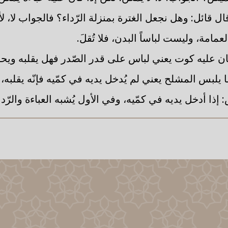
قال قائل: وهل نجعل الغترة بمنزلة الرّداء؟ فالجواب لا، ل
عمامة، وليست لباساً البدن، فلا تُقلَ.
كان عليه كوت يعني لباس على قدر الصّدر فهل يقلبه ويح
 يلبس المشلح يعني لم يُدخل يديه في كمّيه فإنّه يقلبه، وإ
 إذا أدخل يديه في كمّيه، وفي الأول يُشبه العباءة والرّدا