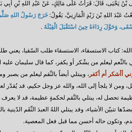
بْنُ يَحْيَى، قَالَ: قَرَأْتُ عَلَى مَالِكٍ، عَنْ عَبْدِ اللهِ بْنِ أَبِي بَكْرٍ،
تُ عَبْدَ اللهِ بْنَ زَيْدٍ الْمَازِنِيَّ، يَقُولُ:
خَرَجَ رَسُولُ اللهِ صَلَّى ا
قَى، وَحَوَّلَ رِدَاءَهُ حِينَ اسْتَقْبَلَ الْقِبْلَةَ
.
له: كتاب الاستسقاء، الاستسقاء طلب السّقيا، يعني طل
بالنِّعم ليعلم من يشْكر أو يكفر، كما قال سليمان عليه ال
َني أأشكر أم أكفر
، ويبتلي أيضاً بالنِّقم ليعلم من يصبر و
، ومن لا يلجأ إلى الله، والله عز وجل حكيم، قد يُقدّر لعبده 
يمة تحصل له، يبتلي بالنَّقم لحكمةٍ عظيمة، قد لا يعرف ا
بضدّها تتبيّن الأشياء، وقد يبتلي اللهُ العبدَ النِّقَم الدّينية
يندم، وتكون حاله أحسن مما قبل فعل المعصية.