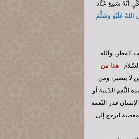
 أَنَّهُ سَمِعَ عَبَّادَ
للهُ عَلَيْهِ وَسَلَّمَ
ب المطر، والله
سّلام :
هذا من
من لا ييصبر، ومن
النِّقم الدّينية أو
لإنسان قدر النّعمة
 بالمعصية ليرجع إلى