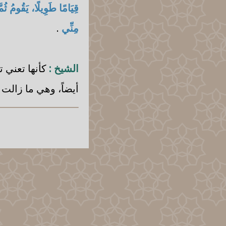
قِيَامًا طَوِيلًا، يَقُومُ ثُمّ
مِنِّي
.
الشيخ :
كأنها تعني ت
أيضاً، وهي ما زالت 