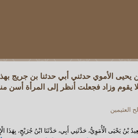
يحيى الأموي حدثني أبي حدثنا بن جريج بهذا 
ا يقوم وزاد فجعلت أنظر إلى المرأة أسن من
 العثيمين
ْنُ يَحْيَى الْأُمَوِيُّ، حَدَّثَنِي أَبِي، حَدَّثَنَا ابْنُ جُرَيْجٍ، بِهَذَا الْإِس