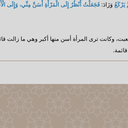
َ يَرْكَعُ
وَزَادَ:
فَجَعَلْتُ أَنْظُرُ إِلَى الْمَرْأَةِ أَسَنَّ مِنِّي، وَإِلَى ال
عبت، وكانت ترى المرأة أسن منها أكبر وهي ما زالت قائ
قائمة.