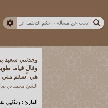
بن باز
بن العثيمين
ذكي
الألباني
الفوزان
مطابق
متقدم
اللجنة الدائمة
بحث
وحدثني سعيد بن 
وقال قياما طويل
هي أسقم مني
الشيخ محمد بن صالح
القارئ : وحَدَّثَنِي سَعِيدُ ب