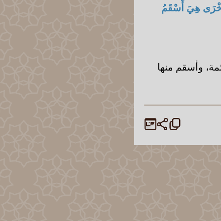
ْأُخْرَى هِيَ أَسْقَمُ
مة، وأسقم منها