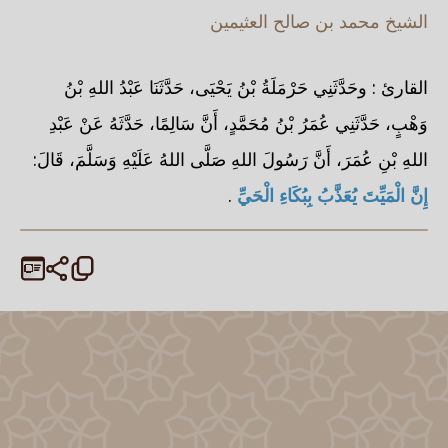
الشيخ محمد بن صالح العثيمين
القارئ : وحَدَّثَنِي حَرْمَلَةُ بْنُ يَحْيَى، حَدَّثَنَا عَبْدُ اللهِ بْنُ
وَهْبٍ، حَدَّثَنِي عُمَرُ بْنُ مُحَمَّدٍ، أَنَّ سَالِمًا، حَدَّثَهُ عَنْ عَبْدِ
اللهِ بْنِ عُمَرَ، أَنَّ رَسُولَ اللهِ صَلَّى اللهُ عَلَيْهِ وَسَلَّمَ، قَالَ:
إِنَّ الْمَيِّتَ يُعَذَّبُ بِبُكَاءِ الْحَيِّ
.