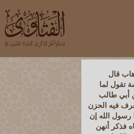
هاب قال
 تقول لما
ن أبي طالب
عرف فيه الحزن
 رسول الله إن
ه فذكر أنهن