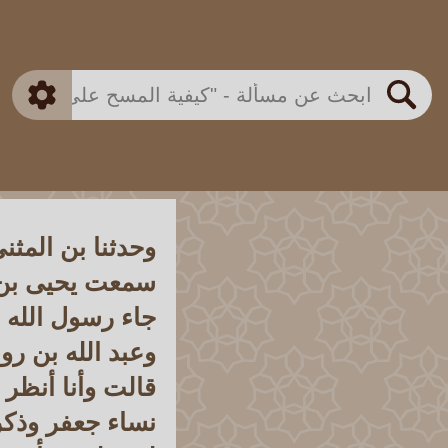
بن باز
بن العثيمين
ذكي
الألباني
الفوزان
مطابق
متقدم
اللجنة الدائمة
بحث
وحدثنا بن المثن
سمعت يحيى بن 
جاء رسول الله 
وعبد الله بن ر
قالت وأنا أنظر 
نساء جعفر وذكر