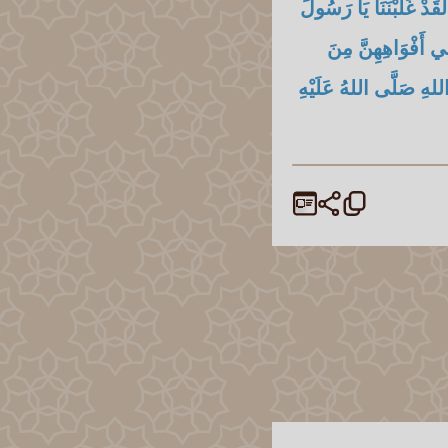
لَقَدْ غَلَبْنَنَا يَا رَسُولَ
 أَفْوَاهِهِنَّ مِنَ
للهِ صَلَّى اللهُ عَلَيْهِ