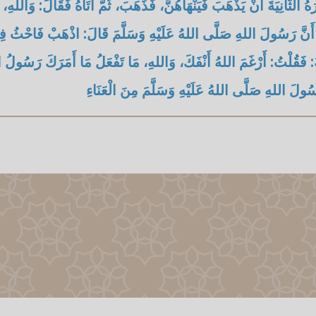
مَرَهُ الثَّانِيَةَ أَنْ يَذْهَبَ فَيَنْهَاهُنَّ، فَذَهَبَ، ثُمَّ أَتَاهُ فَقَالَ: وَاللهِ، 
َنَّ رَسُولَ اللهِ صَلَّى اللهُ عَلَيْهِ وَسَلَّمَ قَالَ: اذْهَبْ فَاحْثُ فِي
: فَقُلْتُ: أَرْغَمَ اللهُ أَنْفَكَ، وَاللهِ، مَا تَفْعَلُ مَا أَمَرَكَ رَسُولُ ا
ُولَ اللهِ صَلَّى اللهُ عَلَيْهِ وَسَلَّمَ مِنَ الْعَنَاءِ