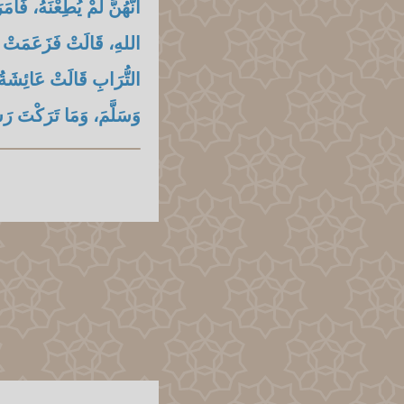
أَنَّهُنَّ لَمْ يُطِعْنَهُ، فَأَ
اللهِ، قَالَتْ فَزَعَمَتْ أ
التُّرَابِ قَالَتْ عَائِشَةُ
وَسَلَّمَ، وَمَا تَرَكْتَ رَس