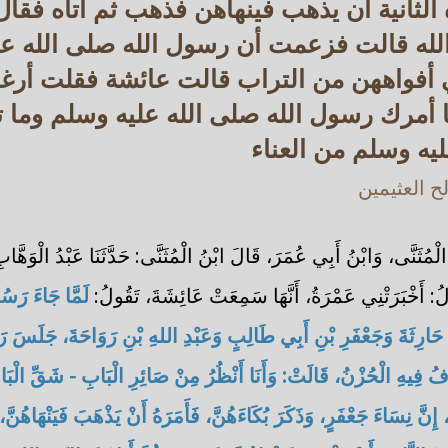
الثانية أن يذهب فينهاهن فذهب ثم أتاه فقال 
 الله قالت فزعمت أن رسول الله صلى الله ع
فواههن من التراب قالت عائشة فقلت أرغم 
ما أمرك رسول الله صلى الله عليه وسلم وم
ليه وسلم من العناء
 العثيمين
ْمُثَنَّى، وَابْنُ أَبِي عُمَرَ، قَالَ ابْنُ الْمُثَنَّى: حَدَّثَنَا عَبْدُ الْوَهّ
ُ: أَخْبَرَتْنِي عَمْرَةُ، أَنَّهَا سَمِعَتْ عَائِشَةَ، تَقُولُ:
لَمَّا جَاءَ رَس
ْنِ حَارِثَةَ وَجَعْفَرِ بْنِ أَبِي طَالِبٍ وَعَبْدِ اللهِ بْنِ رَوَاحَةَ، جَلَس
َفُ فِيهِ الْحُزْنُ، قَالَتْ: وَأَنَا أَنْظُرُ مِنْ صَائِرِ الْبَابِ - شَقِّ الْبَا
نَّ نِسَاءَ جَعْفَرٍ، وَذَكَرَ بُكَاءَهُنَّ، فَأَمَرَهُ أَنْ يَذْهَبَ فَيَنْهَاهُنَّ،