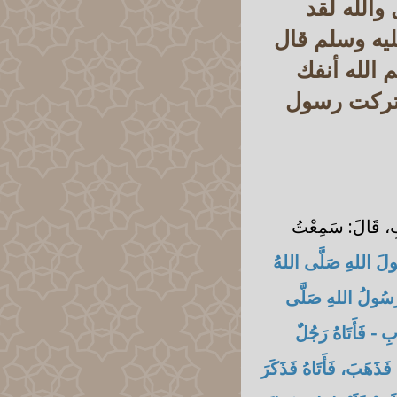
والله لقد
ليه وسلم قال
الله أنفك
ا تركت رسول
َابِ، قَالَ: سَمِعْتُ
ُولَ اللهِ صَلَّى اللهُ
َ رَسُولُ اللهِ صَلَّى
بِ - فَأَتَاهُ رَجُلٌ
 فَذَهَبَ، فَأَتَاهُ فَذَكَرَ