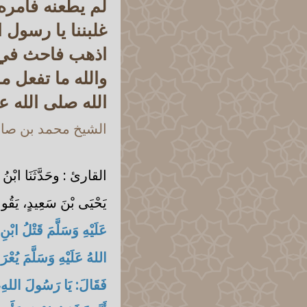
لم يطعنه فأمره 
غلبننا يا رسول
اذهب فاحث في أ
والله ما تفعل 
الله صلى الله ع
الشيخ محمد بن صالح
القارئ : وحَدَّثَنَا ابْنُ ال
يَحْيَى بْنَ سَعِيدٍ، يَقُول
عَلَيْهِ وَسَلَّمَ قَتْلُ اب
اللهُ عَلَيْهِ وَسَلَّمَ يُعْر
فَقَالَ: يَا رَسُولَ اللهِ، إِ