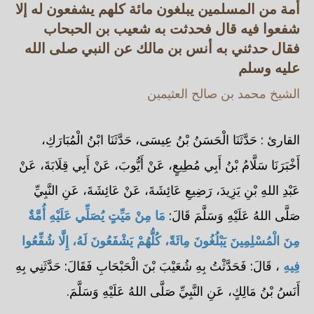
أمة من المسلمين يبلغون مائة كلهم يشفعون له إلا
شفعوا فيه قال فحدثت به شعيب بن الحبحاب
فقال حدثني به أنس بن مالك عن النبي صلى الله
عليه وسلم
الشيخ محمد بن صالح العثيمين
القارئ : حَدَّثَنَا الْحَسَنُ بْنُ عِيسَى، حَدَّثَنَا ابْنُ الْمُبَارَكِ،
أَخْبَرَنَا سَلَّامُ بْنُ أَبِي مُطِيعٍ، عَنْ أَيُّوبَ، عَنْ أَبِي قِلَابَةَ، عَنْ
عَبْدِ اللهِ بْنِ يَزِيدَ، رَضِيعِ عَائِشَةَ، عَنْ عَائِشَةَ، عَنِ النَّبِيِّ
صَلَّى اللهُ عَلَيْهِ وَسَلَّمَ قَالَ:
مَا مِنْ مَيِّتٍ يُصَلِّي عَلَيْهِ أُمَّةٌ
مِنَ الْمُسْلِمِينَ يَبْلُغُونَ مِائَةً، كُلُّهُمْ يَشْفَعُونَ لَهُ، إِلَّا شُفِّعُوا
فِيهِ
، قَالَ: فَحَدَّثْتُ بِهِ شُعَيْبَ بْنَ الْحَبْحَابِ فَقَالَ: حَدَّثَنِي بِهِ
أَنَسُ بْنُ مَالِكٍ، عَنِ النَّبِيِّ صَلَّى اللهُ عَلَيْهِ وَسَلَّمَ.