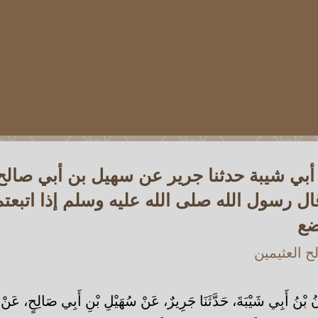
 أبي شيبة حدثنا جرير عن سهيل بن أبي صالح
ل رسول الله صلى الله عليه وسلم إذا اتبعتم 
ضع
 العثيمين
 بْنُ أَبِي شَيْبَةَ، حَدَّثَنَا جَرِيرٌ، عَنْ سُهَيْلِ بْنِ أَبِي صَالِحٍ، عَنْ 