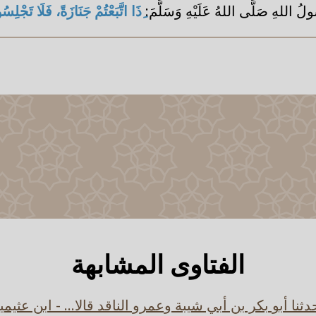
لُ اللهِ صَلَّى اللهُ عَلَيْهِ وَسَلَّمَ:
ِذَا اتَّبَعْتُمْ جَنَازَةً، فَلَا تَجْل
الفتاوى المشابهة
دثنا أبو بكر بن أبي شيبة وعمرو الناقد قالا... - ابن عثيمي