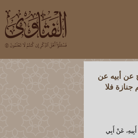
 عن أبيه عن
جنازة فلا
أَبِيهِ، عَنْ أَبِي