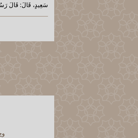
سَعِيدٍ، قَالَ: قَالَ رَسُو
وح