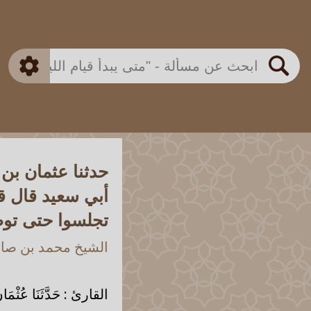
بن باز
بن العثيمين
ذكي
الألباني
الفوزان
مطابق
متقدم
اللجنة الدائمة
بحث
حدثنا عثمان بن
أبي سعيد قال قا
تجلسوا حتى تو
الشيخ محمد بن صالح
القارئ : حَدَّثَنَا عُثْمَانُ