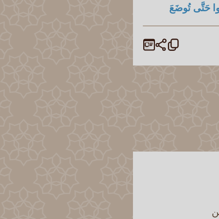
ِسُوا حَتَّى تُوضَعَ
ن