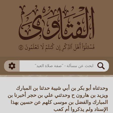
العالم
طريقة البحث
بن باز
بن العثيمين
ذكي
الألباني
الفوزان
مطابق
متقدم
اللجنة الدائمة
بحث
وحدثناه أبو بكر بن أبي شيبة حدثنا بن المبارك
ويزيد بن هارون ح وحدثني علي بن حجر أخبرنا بن
المبارك والفضل بن موسى كلهم عن حسين بهذا
الإسناد ولم يذكروا أم كعب