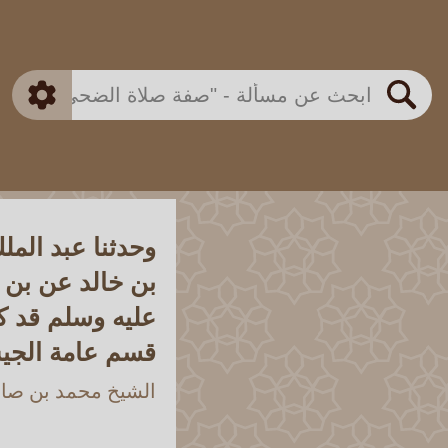
بن باز
بن العثيمين
ذكي
الألباني
الفوزان
مطابق
متقدم
اللجنة الدائمة
بحث
وحدثنا عبد الم
بن خالد عن بن 
عليه وسلم قد ك
قسم عامة الجي
الشيخ محمد بن صالح