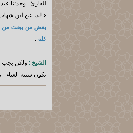
القارئ : وحدثنا عب
خالد، عن ابن شهاب،
بعض من يبعث من ا
كله
.
الشيخ :
ولكن يجب أن
يكون سببه الغناء ، 