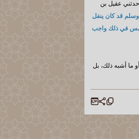
 حدثني عقيل بن
وسلم قد كان ينفل
خمس في ذلك واجب
 ما أشبه ذلك، بل