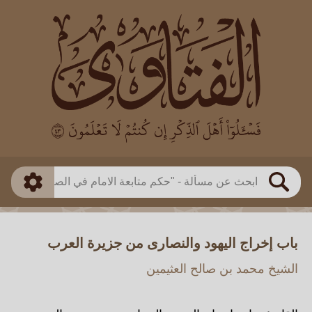
العالم
طريقة البحث
بن باز
بن العثيمين
ذكي
الألباني
الفوزان
مطابق
متقدم
اللجنة الدائمة
بحث
باب إخراج اليهود والنصارى من جزيرة العرب
الشيخ محمد بن صالح العثيمين