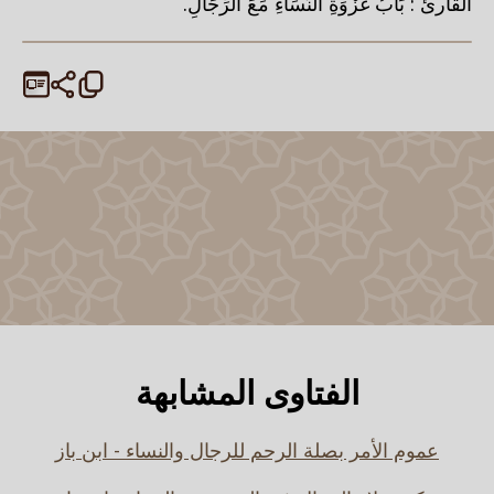
القارئ : بَابُ غَزْوَةِ النِّسَاءِ مَعَ الرِّجَالِ.
الفتاوى المشابهة
عموم الأمر بصلة الرحم للرجال والنساء - ابن باز