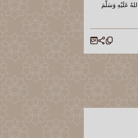
هُ عَلَيْهِ وَسَلَّمَ