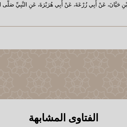
ِ حَيَّانَ، عَنْ أَبِي زُرْعَةَ، عَنْ أَبِي هُرَيْرَةَ، عَنِ النَّبِيِّ صَلَّى الل
الفتاوى المشابهة