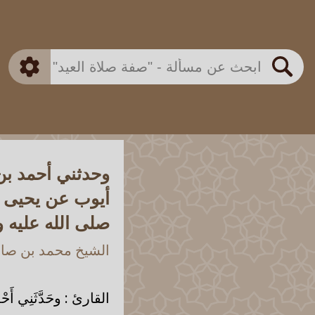
بن باز
بن العثيمين
ذكي
الألباني
الفوزان
مطابق
متقدم
اللجنة الدائمة
بحث
وحدثني أحمد بن
أيوب عن يحيى ب
صلى الله عليه 
الشيخ محمد بن صالح
القارئ : وحَدَّثَنِي أَحْمَدُ 