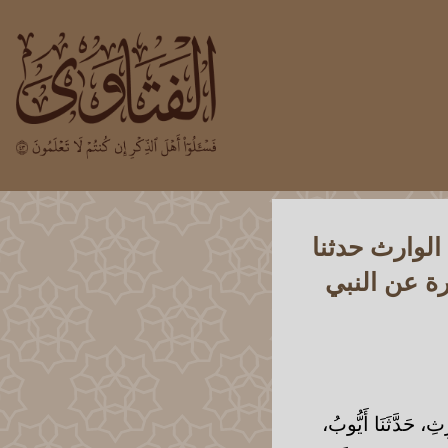
الوارث حدثنا
ة عن النبي
ِ، حَدَّثَنَا أَيُّوبُ،