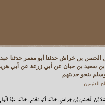
 الحسن بن خراش حدثنا أبو معمر حدثنا عبد 
ن سعيد بن حيان عن أبي زرعة عن أبي هرير
وسلم بنحو حديثهم
 العثيمين
بْنُ الْحَسَنِ بْنِ خِرَاشٍ، حَدَّثَنَا أَبُو مَعْمَرٍ، حَدَّثَنَا عَبْدُ الْوَارِث