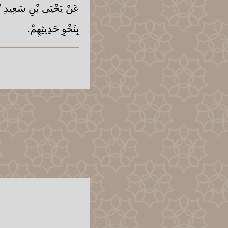
عَنْ يَحْيَى بْنِ سَعِيدِ بْن
بِنَحْوِ حَدِيثِهِمْ.