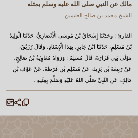
مالك عن النبي صلى الله عليه وسلم بمثله
الشيخ محمد بن صالح العثيمين
القارئ : وحَدَّثَنَا إِسْحَاقُ بْنُ مُوسَى الْأَنْصَارِيُّ، حَدَّثَنَا الْوَلِيدُ
بْنُ مُسْلِمٍ، حَدَّثَنَا ابْنُ جَابِرٍ، بِهَذَا الْإِسْنَادِ، وَقَالَ رُزَيْقٌ،
مَوْلَى بَنِي فَزَارَةَ، قَالَ مُسْلِمٌ : وَرَوَاهُ مُعَاوِيَةُ بْنُ صَالِحٍ،
عَنْ رَبِيعَةَ بْنِ يَزِيدَ، عَنْ مُسْلِمِ بْنِ قَرَظَةَ، عَنْ عَوْفِ بْنِ
مَالِكٍ، عَنِ النَّبِيِّ صَلَّى اللهُ عَلَيْهِ وَسَلَّمَ بِمِثْلِهِ .