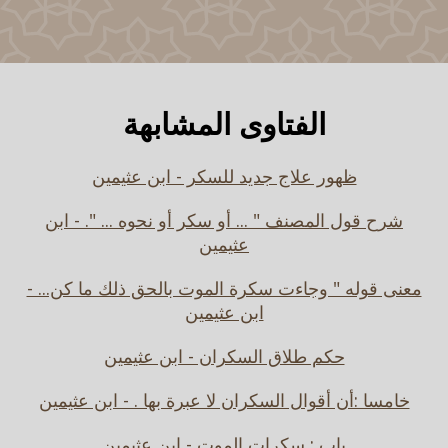
الفتاوى المشابهة
ظهور علاج جديد للسكر - ابن عثيمين
شرح قول المصنف " ... أو سكر أو نحوه ... ". - ابن
عثيمين
معنى قوله " وجاءت سكرة الموت بالحق ذلك ما كن... -
ابن عثيمين
حكم طلاق السكران - ابن عثيمين
خامسا :أن أقوال السكران لا عبرة بها . - ابن عثيمين
باب : سكرات الموت - ابن عثيمين