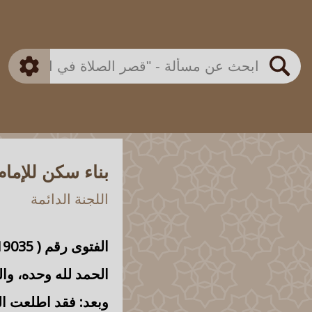
بن باز
بن العثيمين
ذكي
الألباني
الفوزان
مطابق
متقدم
اللجنة الدائمة
بحث
بناء سكن للإما
اللجنة الدائمة
الفتوى رقم (
19035
الحمد لله وحده، وال
وبعد: فقد اطلعت ال