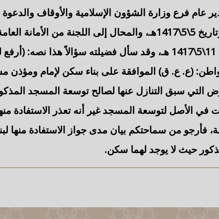
ير عام فرع وزارة الشؤون الإسلامية والأوقاف والدعوة و
رقم (6792\6\ص) وتاريخ 5\5\1417هـ، والمحال إلى اللجنة من الأما
برقم (2532) وتاريخ 11\5\1417 هـ، وقد سأل فضيلته سؤالاً هذا نص
اطن: (ع. ع. ق) الموافقة على
بناء سكن لإمام ومؤذن
مس
رض التي سبق التنازل عنها لصالح توسعة المسجد
المذكو
ي الأصل لتوسعة المسجد غير أنه تعذر الاستفادة منها
، فأرجو من سماحتكم بيان مدى جواز الاستفادة منها لبنا
كور حيث لا يوجد لهما سكن.