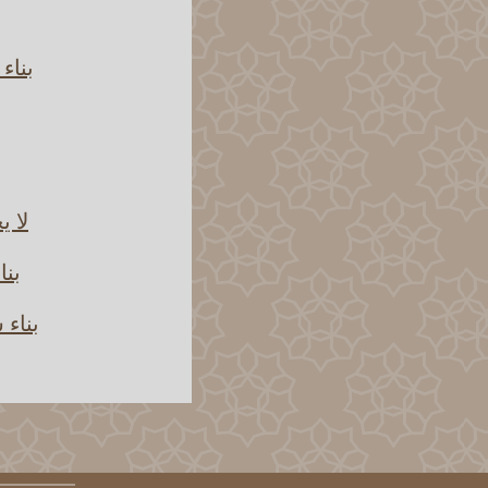
بناء
لا ي
بنا
بناء 