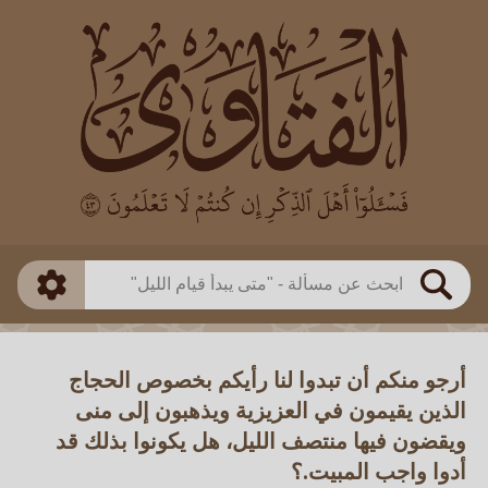
العالم
طريقة البحث
بن باز
بن العثيمين
ذكي
الألباني
الفوزان
مطابق
متقدم
اللجنة الدائمة
بحث
أرجو منكم أن تبدوا لنا رأيكم بخصوص الحجاج
الذين يقيمون في العزيزية ويذهبون إلى منى
ويقضون فيها منتصف الليل، هل يكونوا بذلك قد
أدوا واجب المبيت.؟