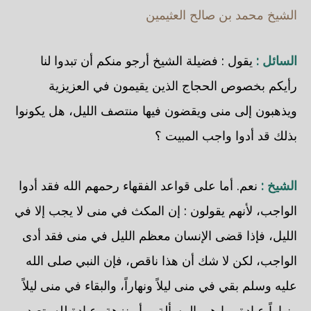
الشيخ محمد بن صالح العثيمين
السائل :
يقول : فضيلة الشيخ أرجو منكم أن تبدوا لنا
رأيكم بخصوص الحجاج الذين يقيمون في العزيزية
ويذهبون إلى منى ويقضون فيها منتصف الليل، هل يكونوا
بذلك قد أدوا واجب المبيت ؟
الشيخ :
نعم. أما على قواعد الفقهاء رحمهم الله فقد أدوا
الواجب، لأنهم يقولون : إن المكث في منى لا يجب إلا في
الليل، فإذا قضى الإنسان معظم الليل في منى فقد أدى
الواجب، لكن لا شك أن هذا ناقص، فإن النبي صلى الله
عليه وسلم بقي في منى ليلاً ونهاراً، والبقاء في منى ليلاً
ونهاراً عبادة، ما هي المسألة ... أو نزهة، عبادة لله يتعبد