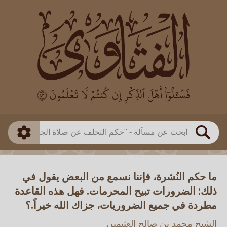
العالم
طريقة البحث
بن باز
بن العثيمين
ذكي
الألباني
الفوزان
مطابق
متقدم
اللجنة الدائمة
بحث
ما حكم النُشرة، فإننا نسمع من البعض يقول في
ذلك: الضرورات تبيح المحرمات. فهل هذه القاعدة
مطردة في جميع الضروريات، جزاك الله خيراً.؟
الشيخ محمد بن صالح العثيمين