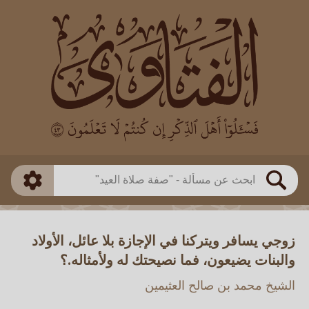
العالم
طريقة البحث
بن باز
بن العثيمين
ذكي
الألباني
الفوزان
مطابق
متقدم
اللجنة الدائمة
بحث
زوجي يسافر ويتركنا في الإجازة بلا عائل، الأولاد
والبنات يضيعون، فما نصيحتك له ولأمثاله.؟
الشيخ محمد بن صالح العثيمين