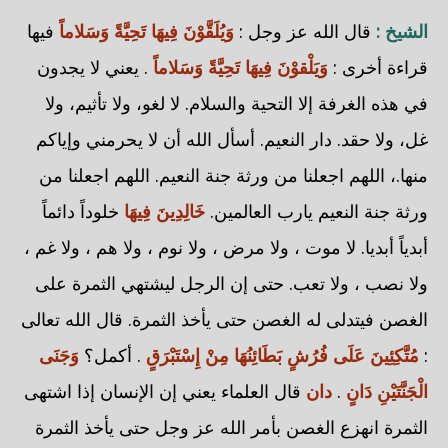
الشيخ :
قال الله عز وجل :
وَيُلَقَّوْنَ فِيهَا تَحِيَّةً وَسَلاماً
فيها
قراءة أخرى :
وَيَلْقوْنَ فِيهَا تَحِيَّةً وَسَلاماً
. يعني لا يجدون
في هذه الغرفة إلا التحية والسلام. لا لغو، ولا تأثيم، ولا
غل، ولا حقد. دار النعيم. أسأل الله أن لا يحرمني وإياكم
منها.، اللهم اجعلنا من ورثة جنة النعيم. اللهم اجعلنا من
ورثة جنة النعيم يارب العالمين.
خَالِدِينَ فِيهَا
خلوداً دائماً
أبدياً أبديا. لا موت ، ولا مرض ، ولا نوم ، ولا هم ، ولا غم ،
ولا نصب ، ولا تعب. حتى إن الرجل ليشتهي الثمرة على
الغصن فيتدلى له الغصن حتى يأخذ الثمرة. قال الله تعالى
:
مُتَّكِئِينَ عَلَى فُرُشٍ بَطَائِنُهَا مِنْ إِسْتَبْرَقٍ
. أكمل؟
وَجَنَى
الْجَنَّتَيْنِ دَانٍ
.
دان
قال العلماء يعني إن الإنسان إذا اشتهى
الثمرة انهزع الغصن بأمر الله عز وجل حتى يأخذ الثمرة