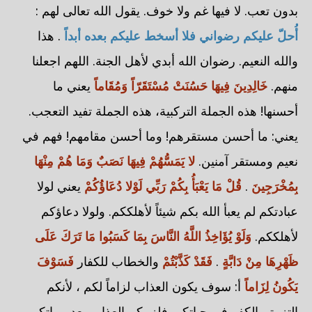
بدون تعب. لا فيها غم ولا خوف. يقول الله تعالى لهم :
أُحلّ عليكم رضواني فلا أسخط عليكم بعده أبداً
. هذا
والله النعيم. رضوان الله أبدي لأهل الجنة. اللهم اجعلنا
منهم.
خَالِدِينَ فِيهَا حَسُنَتْ مُسْتَقَرّاً وَمُقَاماً
يعني ما
أحسنها! هذه الجملة التركبية، هذه الجملة تفيد التعجب.
يعني: ما أحسن مستقرهم! وما أحسن مقامهم! فهم في
نعيم ومستقر آمنين.
لا يَمَسُّهُمْ فِيهَا نَصَبٌ وَمَا هُمْ مِنْهَا
بِمُخْرَجِينَ
.
قُلْ مَا يَعْبَأُ بِكُمْ رَبِّي لَوْلا دُعَاؤُكُمْ
يعني لولا
عبادتكم لم يعبأ الله بكم شيئاً لأهلككم. ولولا دعاؤكم
لأهلككم.
وَلَوْ يُؤَاخِذُ اللَّهُ النَّاسَ بِمَا كَسَبُوا مَا تَرَكَ عَلَى
ظَهْرِهَا مِنْ دَابَّةٍ
.
فَقَدْ كَذَّبْتُمْ
والخطاب للكفار
فَسَوْفَ
يَكُونُ لِزَاماً
أ: سوف يكون العذاب لزاماً لكم ، لأنكم
التزمتم الكفر في حياتكم. فلزمكم العذاب بعد مماتكم.