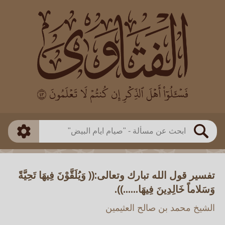
العالم
طريقة البحث
بن باز
بن العثيمين
ذكي
الألباني
الفوزان
مطابق
متقدم
اللجنة الدائمة
بحث
تفسير قول الله تبارك وتعالى:(( وَيُلَقَّوْنَ فِيهَا تَحِيَّةً
وَسَلاماً خَالِدِينَ فِيهَا......)).
الشيخ محمد بن صالح العثيمين