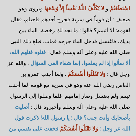
اسْتَطَعْتُمْ
و
لا يُكَلِّفُ اللَّهُ نَفْساً إِلاَّ وُسْعَهَا
ويروى وهو
ضعيف : أن قوماً في سرية فجرح أحدهم فاحتلم، فقال
لقومه: ألا أتيمم؟ قالوا : ما نجد لك رخصة، الماء بين
يديك، فاغتسل فدخل الماء جرحه فمات. فبلغ ذلك النبي
صلى الله عليه وعلى آله وسلم فقال :
قتلوه قتلهم الله،
ألا سألوا إذا لم يعلموا، إنما شفاء العي السؤال
. والله عز
وجل قال :
وَلا تَقْتُلُوا أَنفُسَكُمْ
. ولما أجنب عمرو بن
العاص رضي الله عنه وهو في سرية مع قومه. لما أجنب
تيمم ولم يغتسل وصار إمامهم. فلما وصلوا إلى الرسول
صلى الله عليه وعلى آله وسلم وأخبروه قال :
أصليت
بأصحابك وأنت جنب؟ قال : يا رسول الله! ذكرت قول
الله عز وجل :
وَلا تَقْتُلُوا أَنفُسَكُمْ
فخفت على نفسي من