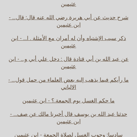
عثيمين
شرح حديث عن أبي هريرة رضي الله عنه قال: قال... -
ابن عثيمين
ذكر سبب الإشتباه وأن له أمران مع الأمثلة . ا... - ابن
عثيمين
عن عبد الله بن أبي قتادة قال : دخل علي أبي و... - ابن
عثيمين
ما رأيكم فيما يذهب إليه بعض العلماء من حمل قول... -
الالباني
ما حكم الغسل يوم الجمعة.؟ - ابن عثيمين
حدثنا عبد الله بن يوسف قال أخبرنا مالك عن صف... -
ابن عثيمين
سادسا: وجوب الغسل لصلاة الجمعة - ابن عثيمين