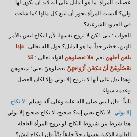
عصبات المرأة. ما هو الدليل على أنه لابد أن يكون لها
ولي؟ أليست المرأة يجوز أن تبيع كل مالها كما شاءت
في الحدود الشرعية؟
الجواب : بلى. لكن لا تزوج نفسها، لأن النكاح ليس بالأمر
الهين، خطير جداً. ما هو الدليل؟ قول الله تعالى :
فإذا
بلغن أجلهن
نعم.
فلا تعضلوهن
لقوله تعالى :
فَلا
تَعْضُلُوهُنَّ أَنْ يَنكِحْنَ أَزْوَاجَهُنَّ
تعضلوهنّ يعني: تمنعوهن.
وهذا يدل على أنها لا تتزوج إلا بولي وإلا لكان العضل
وعدمه سواءً.
ثانياً : قال النبي صلى الله عليه وعلى آله وسلم :
لا نكاح
إلا بولي
. لا نكاح يعني إيه؟ صحيح، لا نكاح صحيح إلا بولي.
هذا شرط من شروط النكاح. لو تزوج المرأة العاقلة
العالمة الذكية نفسها رجلاً خليقاً ديِّناً فإن النكاح إيش؟