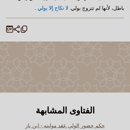
باطل، لأنها لم تتزوج بولي.
لا نكاح إلا بولي
.
الفتاوى المشابهة
حكم حضور الولي عقد موليته - ابن باز