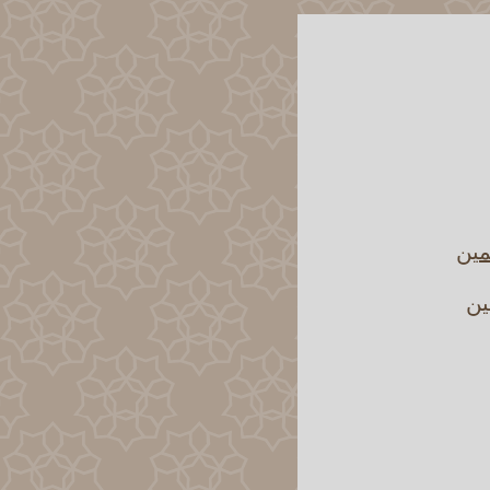
مين
ين