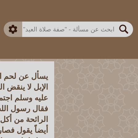
بن باز
بن العثيمين
ذكي
الألباني
الفوزان
مطابق
متقدم
اللجنة الدائمة
بحث
يسأل عن لحم ال
الإبل لا ينقض ا
عليه وسلم اجتمع
فقال رسول الله
الرائحة من أكل 
أيضاً يقول فصا