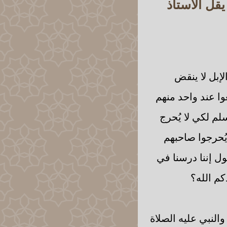
يقل الأستاذ
إبل لا ينقض
ا عند واحد منهم
م لكي لا يُحرج
يُحرجوا صاحبهم
ل إننا درسنا في
كم الله؟
النبي عليه الصلاة