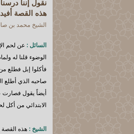
نقول إننا درسنا
هذه القصة أفيدون
الشيخ محمد بن صالح
السائل :
عن لحم الإ
الوضوء قلنا له ولم
فأكلوا إبل فطلع من
صاحبه الذي أطلع ال
أيضاً يقول فصارت ع
الابتدائي من أكل لح
الشيخ :
هذه القصة لا