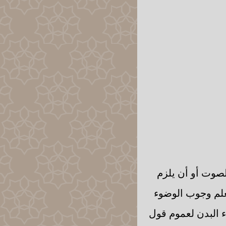
لصوت أو أن يلزم
علم وجوب الوضوء
اء البدن لعموم قول