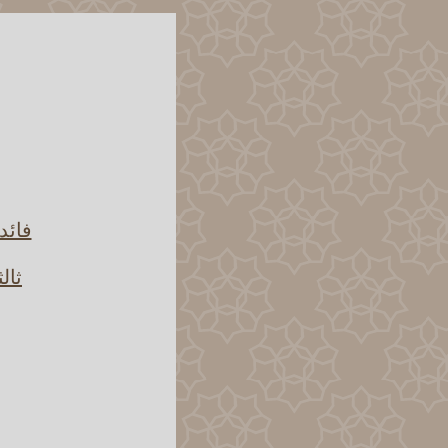
فائد
ثال