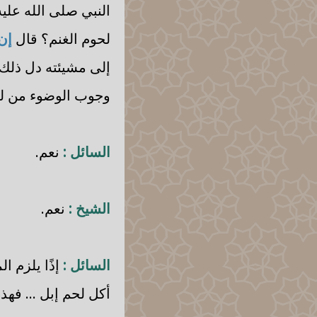
النبي صلى الله علي
لحوم الغنم؟ قال
إن
إلى مشيئته دل ذلك 
وجوب الوضوء من لح
السائل :
نعم.
الشيخ :
نعم.
السائل :
إذًا يلزم ا
أكل لحم إبل ... فه