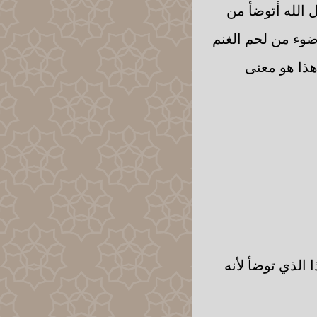
 الله أتوضأ من
ضوء من لحم الغنم
هذا هو معنى
 الذي توضأ لأنه