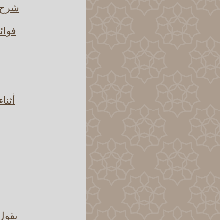
شرح ق
فوائ
أثنا
يقول 