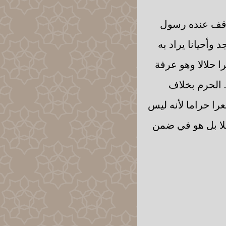
 وقف عنده رسول
وأحيانا يراد به
ا حلالا وهو عرفة
. الحرم بخلاف
ا حراما لأنه ليس
لا بل هو في ضمن