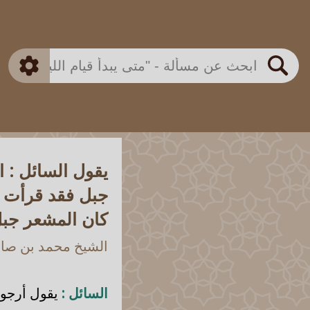
بن باز
بن العثيمين
ذكي
الألباني
الفوزان
مطابق
متقدم
اللجنة الدائمة
بحث
يقول السائل : 
جبل فقد قرأت ف
كان المشعر جبل
الشيخ محمد بن صالح
السائل :
يقول أرجو 