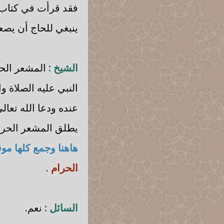
فقد قرأت في كتاب 
ينبغي للحاج أن يصع
الشيخ :
المشعر الحرا
النبي عليه الصلاة
عنده ودعا الله تعال
يطلق المشعر الحرام
هاهنا وجمع كلها م
الحرام
.
السائل :
نعم.