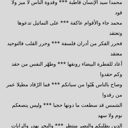
محمدا سيد الإنسان قاطبة *** وقدوة الناس لا ميز ولا
قود
محمد جاء والأقوام عاكفة *** على التماثيل تدعوها
وتعتقد
فحرر الفكر من أدران فلسفة *** وحرر القلب فالتوحيد
معتقد
أعاد للفطرة البيضاء رونقها *** وطهّر النفس من حقد
وكم حقدوا
وصاح بالناس هُبّوا من سباتكم *** فما الرّقاد مطيلا عمر
من رقدوا
الشمس قد سطعت ما دونها حجبا *** وليس ينصعكم
نوم ولا سهد
الدين يطلبكم والنصر منتظر *** والبحر يهدر والرايات