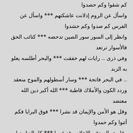
كم شقوا وكم حصدوا
واسأل عن الروم إذلانت عاشكتهم *** واسأل عن
الفرس كم صدوا وكم حشدوا
وانظر إلى السور سور الصين تدحضه *** كتائب الحق
فالأسوار ترتعد
وفي ذرى ... رايات لهم خفقت *** والبحر أطلسه يعلو
به الزبد
... في البحر فاتحة *** وسار أسطولهم والموج منعقد
وردد الكون والأملاك قاطبة *** الله أكبر دين الله
معتضد
وقل هو الأمن والإيمان قد نشرا *** فوق البرايا فكم
أثنوا وكم حمدوا
وقل هو الصدق والإخلاص قد غمرا *** كل الدنا وتولى