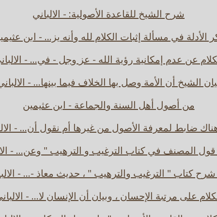
شرح الشيخ للقاعدة الأصولية: - الالباني
ر الأدلة في مسألة إثبات الكلام لله وأنه يز... - ابن عثيمي
كلام عن عدم إمكانية رؤية الله - عز وجل - في... - الالبان
يان الشيخ أن الأمة وصل بها الخلاف فيما بينها... - الالباني
من أصول أهل السنة والجماعة - ابن عثيمين
اك ضابط لمعرفة الأصول من غيرها أم نقول أن... - الال
ول المصنف في كتاب الترغيب و الترهيب " وعن... - الال
رح كتاب " الترغيب والترهيب " ، حديث معاذ -... - الالب
كلام على مرتبة الإحسان ، وبيان أن الإنسان لا... - الالبان