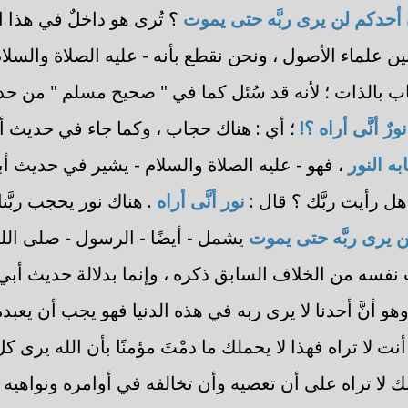
أحدكم لن يرى ربَّه حتى يموت
؟ تُرى هو داخلٌ في هذا ا
 علماء الأصول ، ونحن نقطع بأنه - عليه الصلاة والسلام
بالذات ؛ لأنه قد سُئل كما في " صحيح مسلم " من حديث أب
نورٌ أنَّى أراه ؟!
؛ أي : هناك حجاب ، وكما جاء في حديث 
به النور
، فهو - عليه الصلاة والسلام - يشير في حديث أبي 
هل رأيت ربَّك ؟ قال :
نور أنَّى أراه
. هناك نور يحجب ربَّنا
 يرى ربَّه حتى يموت
يشمل - أيضًا - الرسول - صلى الله
ث نفسه من الخلاف السابق ذكره ، وإنما بدلالة حديث أبي ذر
و أنَّ أحدنا لا يرى ربه في هذه الدنيا فهو يجب أن يعبده مر
ت أنت لا تراه فهذا لا يحملك ما دمْتَ مؤمنًا بأن الله يرى
 لا تراه على أن تعصيه وأن تخالفه في أوامره ونواهيه ؛