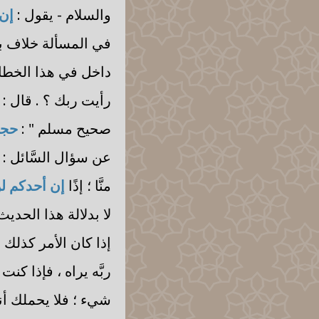
والسلام - يقول :
إن 
في المسألة خلاف بين
داخل في هذا الخطاب 
رأيت ربك ؟ . قال :
صحيح مسلم " :
حجا
عن سؤال السَّائل : 
منَّا ؛ إذًا
إن أحدكم لن
لا بدلالة هذا الحدي
إذا كان الأمر كذلك وه
ربَّه يراه ، فإذا كن
شيء ؛ فلا يحملك أنك