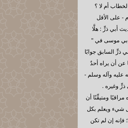
لخطاب أم لا ؟
 - على الأقل
ي ذرٍّ : هلَّا
أبي موسى في "
ذرٍّ السابق جوابًا
 عن أن يراه أحدٌ
 عليه وآله وسلم -
ٍّ وغيره .
اقبًا ومتيقِّنًا أن
 كل شيء ويعلم بكل
 فإنه إن لم تكن