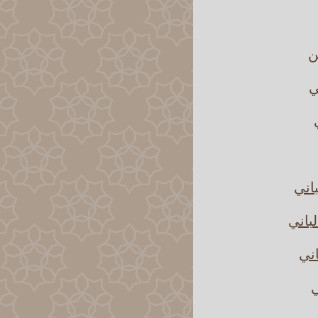
ن
ي
باني
باني
اني
ي