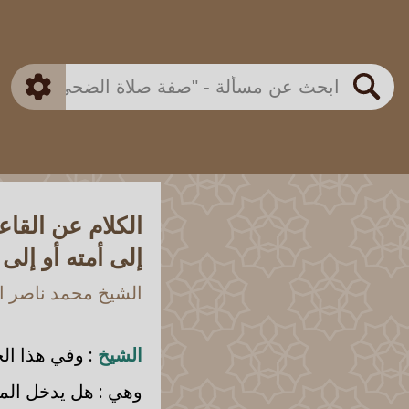
بن باز
بن العثيمين
ذكي
الألباني
الفوزان
مطابق
متقدم
اللجنة الدائمة
بحث
الكلام عن القاع
إلى أمته أو إلى 
الشيخ محمد ناصر ال
الشيخ
: وفي هذا ال
وهي : هل يدخل المتك