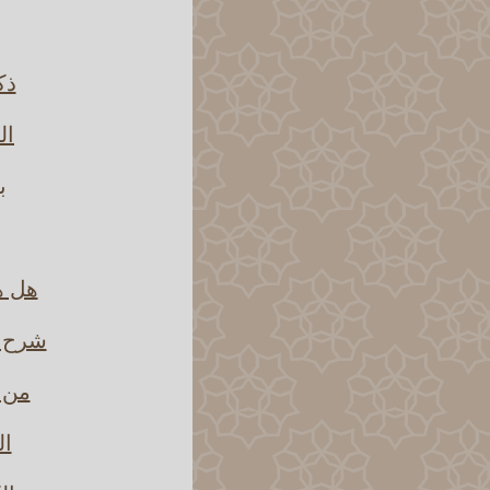
ذك
ال
ب
هل هن
شرح ق
من ش
ال