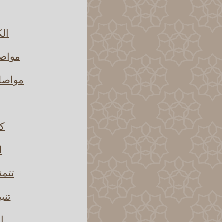
الك
مواصل
مواصلة
كل
ا
تتمة
تنب
ا