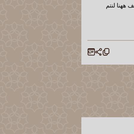
ف ههنا لنتم