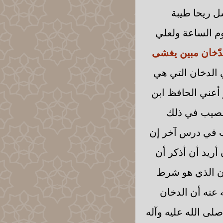
ل ريحا طيبة
م الساعة ولعلي
دّخان مبين يغشى
 الدخان التي هي
أعني الحافظ ابن
 مصيب في ذلك
اب في درس آخر إن
 أريد أن أذكر أن
خان الذي هو شرط
عنه أن الدخان
لى الله عليه وآله