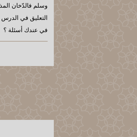
وسلم فالدّخان المذك
التعليق في الدرس ا
في عندك أسئلة ؟