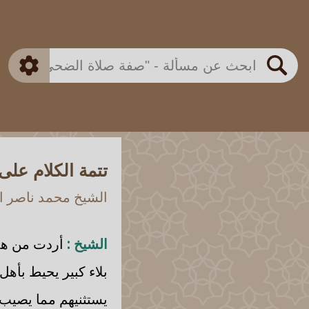
بن باز
بن العثيمين
ذكي
الألباني
الفوزان
مطابق
متقدم
اللجنة الدائمة
بحث
تتمة الكلام على
الشيخ محمد ناصر ال
الشيخ :
أردت من هذا 
بلاء كبير يحيط بأهل
يستثنيهم مما يصيب 