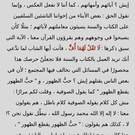
إيش ؟ آبائهم وأمهاتهم ، كما أننا لا نفعل العكس ، وإنما
نقول الحق : بعض الأبناء من إخواننا الناشئين السلفيين
على الكتاب والسنة يسيئون معاملتهم لآبائهم ؛ مثلًا كأن
يصيحوا في وجوههم وهم يقرؤون القرآن معنا ، الآية التي
سبق ذكرها :
لَا تَقُلْ لَهُمَا أُفٍّ
، فأنت أيها الشاب لما تدَّعي
أنك تريد العمل بالكتاب والسنة فلا تجعلَنْ حرصك هذا
محصورًا في المسائل التي نخالف فيها المجتمع ؛ لأن في
بعض الناس يقتلهم إيش ؟ حبُّ الظهور ، و " حبُّ الظهور
يقطع الظهور " كما يقول الصوفية ، وقلت لكم مرارًا :
مش كل كلام يقوله الصوفية كلام باطل ، هم يقولون
معنا : لا إله إلا الله محمد رسول الله ، نبطِّل نقول نحن ؟!
لا ، كذلك هم يقولون : " حبُّ الظهور يقطع الظهور " ،
هذا كلام صحيح ؛ لذلك فبعض إخواننا من الناشئين قد