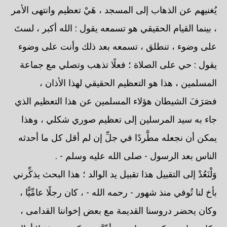
يُغنيهم عن الذهاب إلى المسجد ، هَيْ تعظيم وانتهى الأمر
، بينما القيام الحقيقي هو تسمعه يقول : الله أكبر ، لستَ
على وضوء ، تنطلق ، تسمعه بعد ذلك وأنت على وضوء
يقول : حي على الصلاة ؛ فعلًا تذهب وتصلي مع جماعة
المسلمين ، هذا هو التعظيم الحقيقي لهذا الأذان ،
فصَرَفَ الشيطان هؤلاء المسلمين عن هذا التعظيم الذي
جاء به سيد المرسلين إلى تعظيم صوري شكلي ، وهذا
يمكن أن نجعله مطَّردًا في جلِّ إن لم أقل كل ما أحدثه
الناس بعد الرسول - صلى الله عليه وسلم - .
وَلْنَعُدْ إلى التقبيل هذا تقبيل يد الوالد ؛ هذا البحث يذكِّرني
بأخ لنا تُوفي منذ شهور - رحمه الله - ، كان رجلًا عامِّيًّا ،
وكان يحضر دروسنا القديمة مع بعض إخواننا القدامى ،