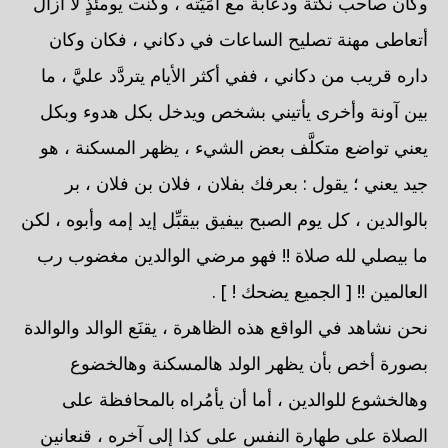
وكان صاحب نكتة ودعابة مع أمِّيَّته ، وكنت يومئذٍ لا أزال
أتعاطى مهنة تصليح الساعات في دكاني ، فكان وكان
داره قريب من دكاني ، ففي أكثر الأيام يتردَّد عليَّ ، ما
بين آونة وأخرى يأتيني بشخص ويدخل بكل هدوء وبكل
يعني تواضع متكلَّف بعض الشيء ، يظهر المسكنة ، هو
جيد يعني ؛ يقول : بعرفك بفلان ، فلان بن فلان ، بر
بالوالدين ، كل يوم الصبح بيفيق بيقبِّل إيد إمه وأبوه ، لكن
ما بيصلي لله صلاة !! فهو مرضي الوالدين مغضوب رب
العالمين !! [ الجميع يضحك ! ] .
نحن نشاهد في الواقع هذه الظاهرة ، يقنَع الوالد والوالدة
بصورة أخص بأن يظهر الولد هالمسكنة وهالخضوع
وهالخشوع للوالدين ، أما أن يأمُراه بالمحافظة على
الصلاة على طهارة النفس على كذا إلى آخره ، قنعانين