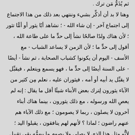
ثم يُذَمُّ مَن ترك .
وهنا لا بد أن أذكِّر بشيء وننتهي بعد ذلك من هذا الاجتماع
إلى اجتماع آخر - إن شاء الله - ؛ نشاهد أبًا يثور أو أمًّا تثور
؛ لأن هناك ولدًا صالحًا نشأ إلى حدٍّ ما على طاعة الله ،
أقول إلى حدٍّ ما ؛ لأن الزمن لا يساعد الشباب - مع
الأسف - اليوم أن يكونوا كشباب الصحابة ، ثم نشأ - أيضًا
- على السنة أيضًا إلى حدٍّ ما ، فهو يسمع ويتعلم ، فيقبِّل
لا يقبِّل يد أبيه أو أمه ، فيثوران عليه ، نعلم مِن كثير من
الآباء يثورون لِترك بعض الأبناء شيئًا أقل ما يقال : إنه لم
يعصِ الله ورسوله ، مع ذلك يثورون ، بينما هناك أبناء
آخرون لا يصلون ، ربما لا يصومون ؛ مع ذلك الآباء هم
عنهم راضون ؛ لماذا ؟ لأنهم لهم ينافقون ، يقبلوا اليد ؛
لأنُّو مثل هذا الذي لا يصلي ولا يصوم ما بيهمُّه بقى تقبيل