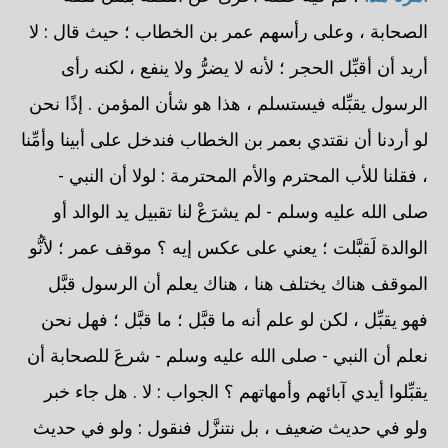
الصحابة ، وعلى رأسهم عمر بن الخطاب ؛ حيث قال : لا
أريد أن أقبِّل الحجر ؛ لأنه لا يضرُّ ولا ينفع ، لكنه رأى
الرسول يقبِّله فيستسلم ، هذا هو شأن المؤمن . إذًا نحن
لو أردنا أن نقتدي بعمر بن الخطاب فندخل على أبينا وأمِّنا
، فقلنا للأب المحترم والأم المحترمة : لولا أن النبي -
صلى الله عليه وسلم - لم يشرَعْ لنا تقبيل يد الوالد أو
الوالدة لَقبَّلت ؛ يعني على عكس إيه ؟ موقف عمر ؛ لأنُّو
الموقف هناك يختلف هنا ، هناك يعلم أن الرسول قبَّل
فهو يقبِّل ، لكن لو علم أنه ما قبَّل ؛ ما قبَّل ؛ فهل نحن
نعلم أن النبي - صلى الله عليه وسلم - شرعَ للصحابة أن
يقبِّلوا أيدي آبائهم وأمهاتهم ؟ الجواب : لا . هل جاء خبر
ولو في حديث ضعيف ، بل نتنزَّل فنقول : ولو في حديث