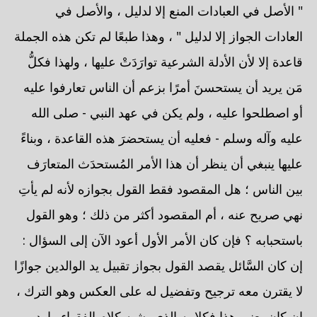
" الأصل في العبادات المنع إلا لدليل ، والأصل في
العادات الجواز إلا لدليل " ، وهذا طبعًا لم تكن هذه الجملة
قاعدة إلا لأن الأدلة الشرعية توارَدَتْ عليها ، ولهذا فكلُّ
مَن يريد أن يستحسنَ أمرًا بزعم أن الناس تعارفوا عليه
أو اصطلحوا عليه ، ولم يكن في عهد النبي - صلى الله
عليه وآله وسلم - فعليه أن يستحضرَ هذه القاعدة ، وبناءً
عليها ينبغي أن ينظر أن هذا الأمر المُستحدَث المتعارَف
بين الناس ؛ هل المقصود فقط القول بجوازه لأنه لم يأتِ
نهي صريح عنه ، أم المقصود أكثر من ذلك ؛ وهو القول
باستحبابه ؟ فإن كان الأمر الأول أعود الآن إلى السؤال :
إن كان السَّائل يقصد القول بجواز تقبيل يد الوالدين جوازًا
لا يقترن معه ترجيح وتفضيل له على العكس وهو الترك ،
إن كان يعني هذا فكلامه الذي يشبه كلام الفقهاء وارد