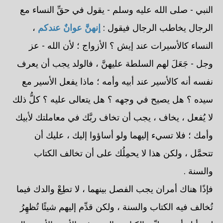
النبي - صلى الله عليه وسلم - يقول في حقِّ النساء مع
الرجال يخاطب الرجال فيقول :
إنهنَّ عوانٌ عندكم
،
النساء كالأسيرات عند إيش ؟ الأزواج ؛ لأن الله - عز
وجل - جَعَلَ لهم السلطة عليهنَّ ، فالولد يجب أن يعرف
نفسه أنه كالأسير عند أبيه وأمه ؛ ماذا يفعل الأسير مع
سيده ؟ هل يصيح في وجهه ؟ هل يتعالى عليه ؟ كلُّ ذلك
لا يُفعل ، يخاف ، يجب أن تخاف ربَّك في معاملتك لأبيك
وأمك ؛ فلا تسيء إليهما ولو أساؤوا إليك ، عليك أن
تتحمَّل ، ولكن هذا لا يحمِلُك على أن تخالف الكتاب
والسنة .
فإذًا هناك أمران يجب الفصل بينهما ، لا تطِعْ والدك فيما
تُخالف فيه الكتاب والسنة ، ولكن قدِّم إليهم شيئًا تُظهِرُ