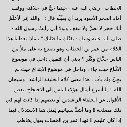
الخطاب - رضي الله عنه - حينما حَجَّ في خلافته ووقف
أمام الحجر الأسود يريد أن يقبِّلَه قال : " والله إني لَأعلَمُ
أنك حجر لا تضرُّ ولا تنفع ، ولولا أني رأيتُ رسول الله -
صلى الله عليه وسلم - يقبِّلك ما قبَّلتك " ، ماذا يعطينا هذا
الكلام من عمر بن الخطاب وهو يصدع به على ملأٍ من
الناس حجَّاج وكُثُر ؟ يعني أن التقبيل داخل في موضوع
الاتِّباع حيث جاء ، وداخل في موضوع الابتداع حيث لم
يجِئْ ولم يأتِ ، هذا معنى كلام الخليفة الراشد . وسبحان
الله !! ما أسرع أمثال هؤلاء الناس إلى الاحتجاج ببعض
الأقوال عن الخلفاء الراشدين أو بعضهم إذا كانت لهم في
ذلك مصلحة !! وما أشدَّ نسيانهم لِمثل هذا الاستدلال فيما
إذا كان عليهم !! فهذا عمر بن الخطاب يقول يخاطب