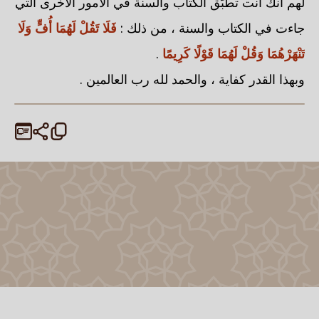
لهم أنك أنت تطبِّق الكتاب والسنة في الأمور الأخرى التي
جاءت في الكتاب والسنة ، من ذلك :
فَلَا تَقُلْ لَهُمَا أُفٍّ وَلَا
تَنْهَرْهُمَا وَقُلْ لَهُمَا قَوْلًا كَرِيمًا
.
وبهذا القدر كفاية ، والحمد لله رب العالمين .