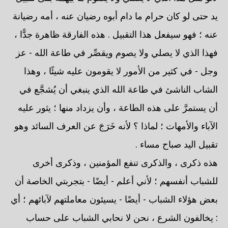
يد حتى لو كان حرام ما دام أبوه رضيان عنه ، أمه رضيانة
عنه ؛ فهو سيفعل هذا التقبيل . هذه الفارقة ظاهرة جدًّا ،
فهذا الذي لا يصلي ولا يصوم ويقصِّر في طاعة الله - عز
وجل - في كثير من الأمور لا يقومون عليه شيئًا ، وهذا
الشاب الناشئ في طاعة الله الذي ينبغي أن يُشجَّع في
أن يستمرَّ على هذه الطاعة ، وأن يزداد منها ؛ يثور عليه
الآباء والأمهات ؛ لماذا ؟ لأنه خَرَجَ عن العرف السائد وهو
تقبيل اليد صباح مساء .
هذه ذكرى ، والذكرى تنفع المؤمنين ، وذكرى أخرى
للشباب أنفسهم ؛ لأني أعلم - أيضًا - بتجربتي الخاصة أن
بعض هؤلاء الشباب - أيضًا - يسيئون معاملتهم لآبائهم ؛ أي
: يخالفون الشرع ، نحن لا نحابي الشباب على حساب