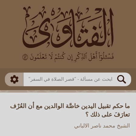
العالم
طريقة البحث
بن باز
بن العثيمين
ذكي
الألباني
الفوزان
مطابق
متقدم
اللجنة الدائمة
بحث
ما حكم تقبيل اليدين خاصَّة الوالدين مع أن العُرْف
تعارَفَ على ذلك ؟
الشيخ محمد ناصر الالباني