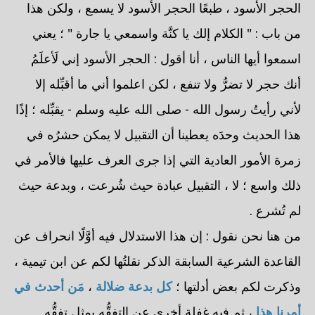
الحجر الأسود ، طبعًا الحجر الأسود لا يسمع ، ولكن هذا
من باب : " الكلام إلك يا كنَّة واسمعي يا جارة " ؛ يعني
اسمعوا أيها الناس ، أنا أقول : الحجر الأسود إني لَأعلَمُ
أنك حجر لا تضرُّ ولا تنفع ، لكن اعلموا أني ما أقبِّله إلا
لأني رأيتُ رسول الله - صلى الله عليه وسلم - يقبِّله ؛ إذًا
هذا الحديث وحدَه يعطينا أن التقبيل لا يمكن حشرُه في
زمرة الأمور العادية التي إذا جرى العرف عليها فالأمر في
ذلك واسع ؛ لا ، التقبيل عبادة حيث شُرعت ، وبدعة حيث
لم تُشرع .
من هنا نحن نقول : إن هذا الاستدلال فيه أوَّلًا انحراف عن
القاعدة الشرعية السابقة الذكر نقلتُها لكم عن ابن تيمية ،
وذكرت لكم بعض أدلتها ؛
كل بدعة ضلالة
،
مَن أحدث في
أمرنا هذا
، ثم فيه غفلة أخرى عن التفقُّه بمثل تفقُّه