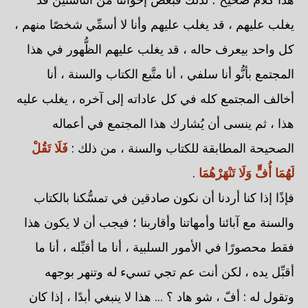
يغلب عليهم ، قد يغلب عليهم وأنا لا أسمِّي شخصًا منهم ،
كل واحد بيعرف حاله ، قد يغلب عليهم الظُّهور في هذا
المجتمع بأنُّو أنا سلفي ، أنا متَّبع الكتاب والسنة ، أنا
أخالف المجتمع كله في كل عاداته إلى آخره ، يغلب عليه
هذا ، ثم ينسى أن يُشارك هذا المجتمع في أعماله
الصحيحة المطابقة للكتاب والسنة ، من ذلك :
فَلَا تَقُلْ
لَهُمَا أُفٍّ وَلَا تَنْهَرْهُمَا
.
فإذًا إذا كنا أردنا أن نكون صادقين في تمسُّكنا بالكتاب
والسنة مع آبائنا وأمهاتنا وأقاربنا ؛ فيجب أن لا يكون هذا
فقط محصورًا في الأمور السلبية ، أنا ما أقبِّله ، أنا ما
أقبِّل يده ، لكن أنت عم تجي تسيء له وتنهر بوجهه
وتقول له : أفّ ، شو هاد ؟ ... هذا لا ينبغي أبدًا ، إذا كان