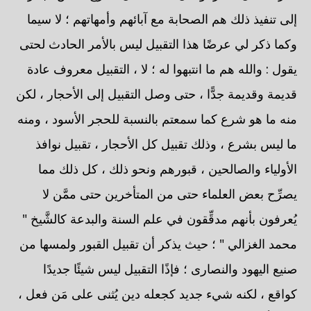
إلى تنفيذ ذلك هم الصحابة مع آبائهم وأمهاتهم ؛ لا سيما
وكما ذكر لي عرضًا هذا التقبيل ليس بالأمر الحادث لحتى
يقول : والله هم ما انتبهوا له ؛ لا ، التقبيل معروف عادة
قديمة وقديمة جدًّا ، حتى وصل التقبيل إلى الأحجار ، لكن
منه ما هو شرع كما سمعتم بالنسبة للحجر الأسود ، ومنه
ما ليس بشرع ، وذلك تقبيل كل الأحجار ، تقبيل نوافذ
الأولياء والصالحين ، قبورهم ونحو ذلك ، كل ذلك مما
يصرِّح بعض العلماء حتى من المتأخرين حتى ممَّن لا
يُعرفون بأنهم مدقِّقون في علم السنة والبدعة كالشَّيخ "
محمد الغزالي " ؛ حيث يذكر أن تقبيل القبور ولمسها من
صنيع اليهود والنصارى ؛ فإذًا التقبيل ليس شيئًا جديدًا
كواقع ، لكنه شيء جديد كجعله دين يُثنى على مَن فعل ،