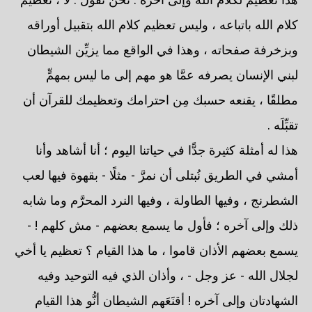
كلام الله باتباعه ، وليس تعظيم كلام الله بتقبيل أوراقه
وبزخرفة صفحاته ، وهذا في الواقع مما يزيِّن الشيطان
لبني الإنسان يصرفه عمَّا هو مهم إلى ما ليس بمهمٍّ
مطلقًا ، يقنعه حسبك مِن احترامك وتعظيمك للقرآن أن
تقبِّلَه .
هذا له أمثلة كثيرة جدًّا في حياتنا اليوم ؛ أنا أشاهد وأنا
أمشي في الطريق نُبتلى أن نمرَّ - مثلًا - بقهوة فيها لعب
الشطرنج ، وفيها الطاولة ، وفيها النرد المحرَّم وما شابه
ذلك وإلى آخره ؛ فأول ما يسمع بعضهم - مش كلهم ! -
يسمع بعضهم الأذان قاموا ، ما هذا القيام ؟ تعظيم يا أخي
لجلال الله - عز وجل - ، وأذان الذي فيه التوحيد وفيه
الشهادتان وإلى آخره ! أقنَعَهم الشيطان أنُّو هذا القيام