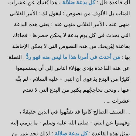
لك قاعدة قال :
كل بدعة ضلالة
، هذا يُغنيك عن عشرات
المئات بل الألوف من نصوص ؛ ليقول لك : الأمر الفلاني
منهي عنه ، الأمر الفلاني منهي عنه ؛ يعني هذه البدعة
التي تحدث في كل يوم بدعة لا يمكن حصرها ، فجاءك
بقاعدة لِيُريحك من هذه النصوص التي لا يمكن الإحاطة
بها :
مَن أحدث في أمرنا هذا ما ليس منه فهو ردٌّ
. الغفلة
عن هذه القاعدة يؤدي بهؤلاء الناس إلى أن يستسيغوا
كثيرًا من البدع بدَعوى أن النبي - عليه السلام - لم ينْهَ
عنها ، ونحن نحاجِجُهم بكثير من البدع التي لا نعدم
عشرات ... .
... السلف الصالح كانوا قد تفقَّهوا في الدين حقيقةً ،
وفهموا عن النبي - صلى الله عليه وسلم - ما يرمي إليه
بمثل هذه القاعدة :
كل بدعة ضلالة
؛ لذلك نجد عمر بن