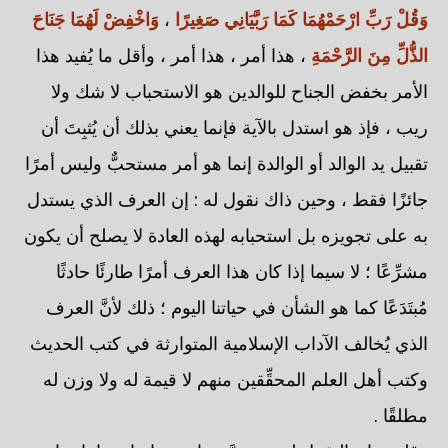
وَقُلْ رَبِّ ارْحَمْهُمَا كَمَا رَبَّيَانِي صَغِيرًا
،
وَاخْفِضْ لَهُمَا جَنَاحَ
الذُّلِّ مِنَ الرَّحْمَةِ
، هذا أمر ، هذا أمر ، وأقل ما يُفيد هذا
الأمر بخفض الجناح للوالدين هو الاستحباب لا شك ولا
ريب ، فإذ هو استدل بالآية فإنما يعني بذلك أن يُثبِتَ أن
تقبيل يد الوالد أو الوالدة إنما هو أمر مستحبٌّ وليس أمرًا
جائزًا فقط ، وحين ذاك نقول له : إن العرف الذي يستدل
به على تجويزه بل استحبابه لهذه العادة لا يصلح أن يكون
مشرِّعًا ؛ لا سيما إذا كان هذا العرف أمرًا طارئًا حادثًا
مُبتَدَعًا كما هو الشأن في حياتنا اليوم ؛ ذلك لأنَّ العرف
الذي يُخالف الآداب الإسلامية المتوارثة في كتب الحديث
وكتب أهل العلم المحقِّقين منهم لا قيمة له ولا وزن له
مطلقًا .