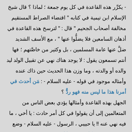
- يكرِّر هذه القاعدة في كل يوم جمعة ؛ لماذا ؟ قال شيخ
الإسلام ابن تيمية في كتابه " اقتضاء الصراط المستقيم
مخالفة أصحاب الجحيم " قال : " لترسخ هذه القاعدة في
أذهان السامعين فلا يضلُّوا عنها " ، مع الأسف الشديد
ضلَّ عنها عامة المسلمين ، بل وكثير من خاصَّتهم ؛ فها
أنتم تسمعون يقول : لا يوجد هناك نهي عن تقبيل الولد ليد
والده أو والدته ، وما وزن هذا الحديث حين ذاك عنده
وأمثاله موجود في قوله - عليه السلام - :
مَن أحدث في
أمرنا هذا ما ليس منه فهو ردٌّ
؟
الجهل بهذه القاعدة وأمثالها يؤدي بعض الناس من
المتعالمين إلى أن يقولوا في كل أمر حادث : يا أخي ، ما
فيه نهي عنه !! يا حبيبي ، الرسول - عليه السلام - وضع