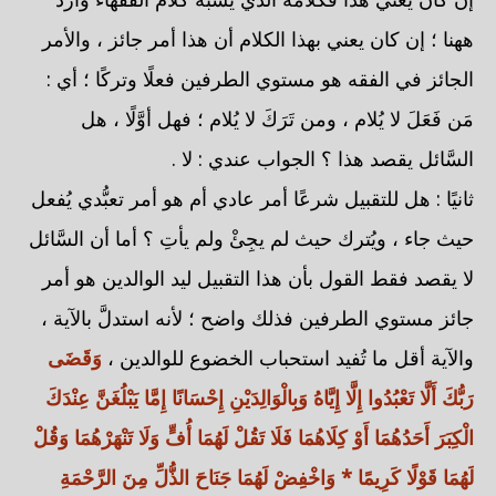
ههنا ؛ إن كان يعني بهذا الكلام أن هذا أمر جائز ، والأمر
الجائز في الفقه هو مستوي الطرفين فعلًا وتركًا ؛ أي :
مَن فَعَلَ لا يُلام ، ومن تَرَكَ لا يُلام ؛ فهل أوَّلًا ، هل
السَّائل يقصد هذا ؟ الجواب عندي : لا .
ثانيًا : هل للتقبيل شرعًا أمر عادي أم هو أمر تعبُّدي يُفعل
حيث جاء ، ويُترك حيث لم يجِئْ ولم يأتِ ؟ أما أن السَّائل
لا يقصد فقط القول بأن هذا التقبيل ليد الوالدين هو أمر
جائز مستوي الطرفين فذلك واضح ؛ لأنه استدلَّ بالآية ،
والآية أقل ما تُفيد استحباب الخضوع للوالدين ،
وَقَضَى
رَبُّكَ أَلَّا تَعْبُدُوا إِلَّا إِيَّاهُ وَبِالْوَالِدَيْنِ إِحْسَانًا إِمَّا يَبْلُغَنَّ عِنْدَكَ
الْكِبَرَ أَحَدُهُمَا أَوْ كِلَاهُمَا فَلَا تَقُلْ لَهُمَا أُفٍّ وَلَا تَنْهَرْهُمَا وَقُلْ
لَهُمَا قَوْلًا كَرِيمًا * وَاخْفِضْ لَهُمَا جَنَاحَ الذُّلِّ مِنَ الرَّحْمَةِ