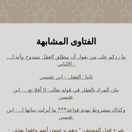
الفتاوى المشابهة
ما ردكم على من يقول أن مطلق العقل ممدوح وأنه ل...
- الالباني
ثانيا : العقل. - ابن عثيمين
بيان المراد بالعقل في قوله تعالى: (( أفلا تع... - ابن
عثيمين
وكذاك مشروط بهدم قواعد*** ما أنزلت ببيانها ا... - ابن
عثيمين
شرح قول المصنف: " وهم يزعمون أنهم وفقوا بهذه... -