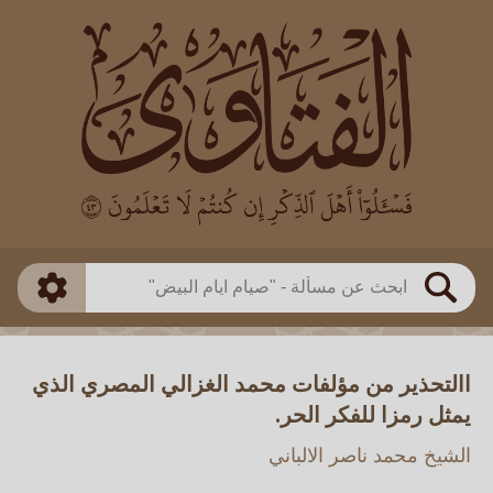
العالم
طريقة البحث
بن باز
بن العثيمين
ذكي
الألباني
الفوزان
مطابق
متقدم
اللجنة الدائمة
بحث
االتحذير من مؤلفات محمد الغزالي المصري الذي
يمثل رمزا للفكر الحر.
الشيخ محمد ناصر الالباني