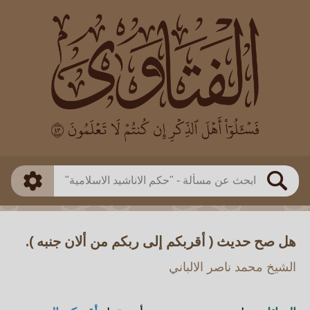
العالم
طريقة البحث
بن باز
بن العثيمين
ذكي
الألباني
الفوزان
مطابق
متقدم
اللجنة الدائمة
بحث
هل صح حديث ( أقربكم إلى ربكم من ألان جنبه ).
الشيخ محمد ناصر الالباني