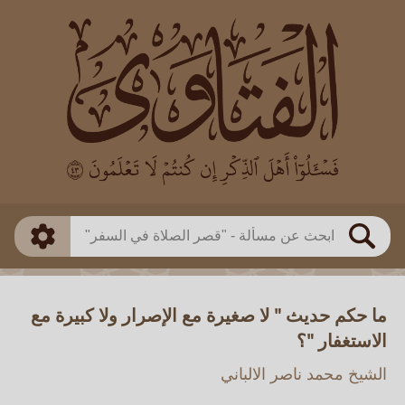
العالم
طريقة البحث
بن باز
بن العثيمين
ذكي
الألباني
الفوزان
مطابق
متقدم
اللجنة الدائمة
بحث
ما حكم حديث " لا صغيرة مع الإصرار ولا كبيرة مع
الاستغفار "؟
الشيخ محمد ناصر الالباني