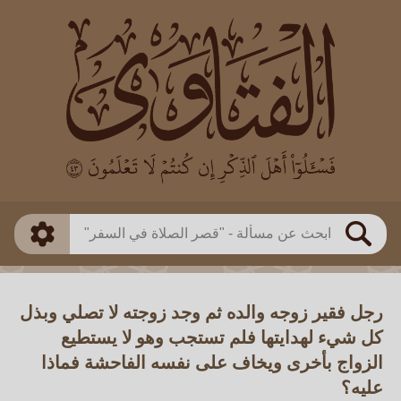
العالم
طريقة البحث
بن باز
بن العثيمين
ذكي
الألباني
الفوزان
مطابق
متقدم
اللجنة الدائمة
بحث
رجل فقير زوجه والده ثم وجد زوجته لا تصلي وبذل
كل شيء لهدايتها فلم تستجب وهو لا يستطيع
الزواج بأخرى ويخاف على نفسه الفاحشة فماذا
عليه؟