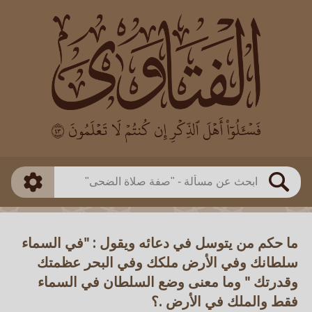
العالم
طريقة البحث
بن باز
بن العثيمين
ذكي
الألباني
الفوزان
مطابق
متقدم
اللجنة الدائمة
بحث
ما حكم من يتوسل في دعائه ويقول : "في السماء
سلطانك وفي الأرض ملكك وفي البحر عظمتك
وقدرتك " وما معنى وضع السلطان في السماء
فقط والملك في الأرض .؟