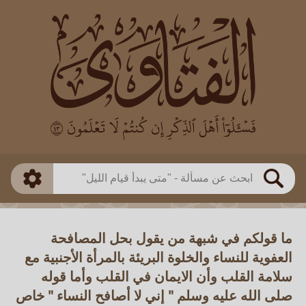
العالم
طريقة البحث
بن باز
بن العثيمين
ذكي
الألباني
الفوزان
مطابق
متقدم
اللجنة الدائمة
بحث
ما قولكم في شبهة من يقول بحل المصافحة
العفوية للنساء والخلوة البريئة بالمرأة الأجنبية مع
سلامة القلب وأن الايمان في القلب وأما قوله
صلى الله عليه وسلم " إني لا أصافح النساء " خاص