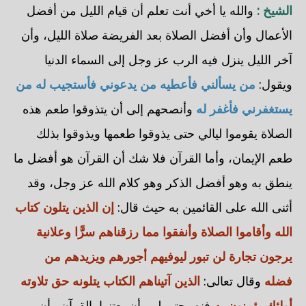
الشيخ :
والله يا أخي أنت تعلم أن قيام الليل من أفضل
الأعمال وأن أفضل الصلاة بعد الفريضة صلاة الليل، وأن
آخر الليل ينزل فيه الرب عز وجل إلى السماء الدنيا
ويقول:
من يسألني فأعطيه من يدعوني فأستجيب له من
يستغفرني فأغفر له
وأنصحهم إلى أن يتذوقوا طعم هذه
الصلاة يقوموا ليالي حتى يذوقوا طعمها ويذوقوا بذلك
طعم الإيمان، وأما القرآن فلا شك أن القرآن هو أفضل ما
ينطق به وهو أفضل الذكر وهو كلام الله عز وجل، وقد
أثنى الله على القائمين به حيث قال:
إن الذين يتلون كتاب
الله وأقاموا الصلاة وأنفقوا مما رزقناهم سرًّا وعلانية
يرجون تجارة لن تبور ليوفيهم أجورهم ويزيدهم من
فضله
وقال تعالى:
الذين آتيناهم الكتاب يتلونه حق تلاوته
أولئك يؤمنون به
فنصيحتي لهم أن يعتنوا بالقرآن وأن