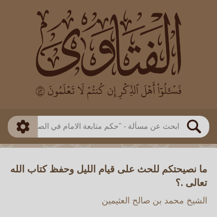
العالم
طريقة البحث
بن باز
بن العثيمين
ذكي
الألباني
الفوزان
مطابق
متقدم
اللجنة الدائمة
بحث
ما نصيحتكم للحث على قيام الليل وحفظ كتاب الله
تعالى .؟
الشيخ محمد بن صالح العثيمين