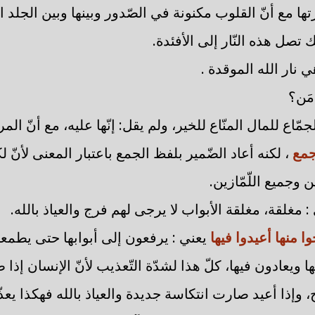
ها مع أنّ القلوب مكنونة في الصّدور وبينها وبين الجلد ا
 تصل هذه النّار إلى الأفئدة.
 نار الله الموقدة .
َن؟
الجمّاع للمال المنّاع للخير، ولم يقل: إنّها عليه، مع أنّ ال
جمع
، لكنه أعاد الضّمير بلفظ الجمع باعتبار المعنى لأنّ ل
 وجميع اللّمّازين.
: مغلقة، مغلقة الأبواب لا يرجى لهم فرج والعياذ بالله.
وا منها أعيدوا فيها
يعني : يرفعون إلى أبوابها حتى يطمع
 ويعادون فيها، كلّ هذا لشدّة التّعذيب لأنّ الإنسان إذا 
وإذا أعيد صارت انتكاسة جديدة والعياذ بالله فهكذا يع