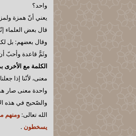
واحد؟
يعني أنّ همزة ولمز
قال بعض العلماء إنّ
وقال بعضهم: بل لكل
وثَمًّ قاعدة وأحبّ أ
الكلمة مع الأخرى بمع
معنى، لأنّنا إذا جعل
واحدة معنى صار هذا 
والصّحيح في هذه ال
الله تعالى:
ومنهم من
يسخطون
.