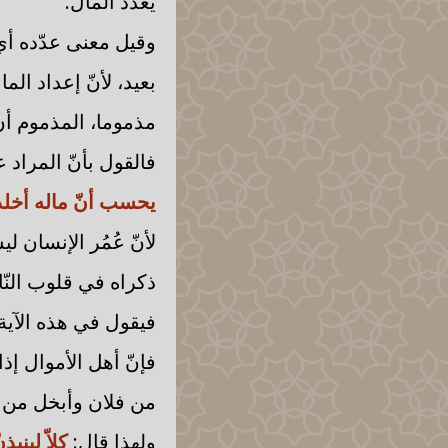
يعدّد المال.
وقيل معنى عدّده أي: 
بعيد، لأنّ إعداد ال
مذموما، المذموم أن 
فالقول بأنّ المراد 
يحسب أنّ ماله أخل
لأنّ عُمُر الإنسان ل
ذكراه في قلوب النّ
فيقول في هذه الآية
فإنّ أهل الأموال إذا
من فلان وأبخل من ف
ولهذا قال:
كلاّ لينب