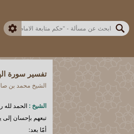
بن باز
بن العثيمين
ذكي
الألباني
الفوزان
مطابق
متقدم
اللجنة الدائمة
بحث
تفسير سورة اله
الشيخ محمد بن صالح
الشيخ :
الحمد لله رب
تبعهم بإحسان إلى يوم
أمّا بعد: