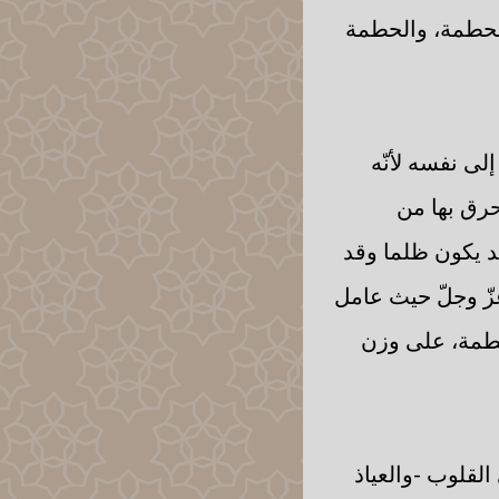
الحطمة، والحطمة
لى نفسه لأنّه
حرق بها من
قد يكون ظلما وقد
 عزّ وجلّ حيث عامل
حطمة، على وزن
القلوب -والعياذ