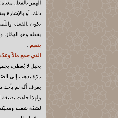
الهمز بالفعل معناه: 
ذلك، أو بالإشارة يع
يكون بالفعل، واللّمز
بفعله وهو الهمّاز، وإ
بنميم
.
الذي جمع مالاً وعدّ
بخيل لا يُعطي، يجمع 
مرّة يذهب إلى الصّند
يعرف أنّه لم يأخذ من
ولهذا جاءت بصيغة ال
لشدّة شغفه ومحبّته