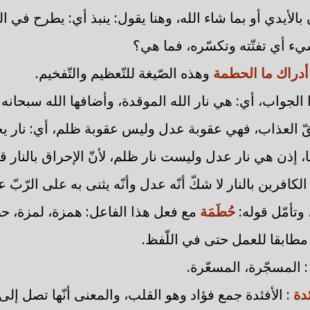
الأيدي أو بما شاء الله، وهنا يقول: ينبذ أي: يطرح في 
يء أي تفتّته وتكسّره، فما هي؟
أدراك ما الحطمة
وهذه الصّيغة للتّعظيم والتّفخيم.
 الجواب، أي: هي نار الله الموقدة، وأضافها الله سبحانه إ
ّ العذاب، فهي عقوبة عدل وليس عقوبة ظلم، أي: نار ي
، إذن هي نار عدل وليست نار ظلم، لأنّ الإحراق بالنار 
كافرين بالنار لا شكّ أنّه عدل وأنّه يثنى به على الرّبّ
 وتأمّل قوله:
حُطَمَة
مع فعل هذا الفاعل: همزة، لمزة، 
 مطابقا للعمل حتى في اللّفظ.
: المسجّرة، المسعّرة.
ئدة
: الأفئدة جمع فؤاد وهو القلب، والمعنى أنّها تصل إلى 