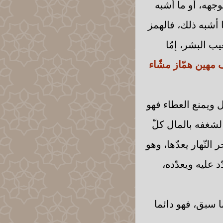
وجهه، أو ما أشبه
ا أشبه ذلك، فالهمز
يب البشر، إمّا
ف مهين همّاز مشّاء
ل ويمنع العطاء فهو
 لشغفه بالمال كلّ
النّهار يعدّها، وهو
د عليه ويعدّده،
 سبق، فهو دائما