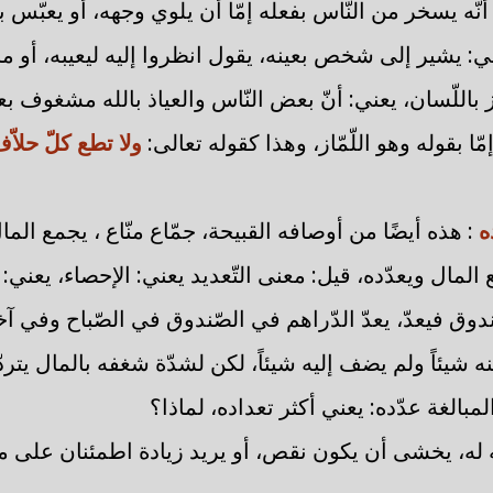
أنّه يسخر من النّاس بفعله إمّا أن يلوي وجهه، أو يعبّس ب
ني: يشير إلى شخص بعينه، يقول انظروا إليه ليعيبه، أو م
 باللّسان، يعني: أنّ بعض النّاس والعياذ بالله مشغوف بع
مّا بقوله وهو اللّمّاز، وهذا كقوله تعالى:
ولا تطع كلّ حلاّ
ده
: هذه أيضًا من أوصافه القبيحة، جمّاع منّاع ، يجمع الما
المال ويعدّده، قيل: معنى التّعديد يعني: الإحصاء، يعني:
وق فيعدّ، يعدّ الدّراهم في الصّندوق في الصّباح وفي آخر 
ه شيئاً ولم يضف إليه شيئاً، لكن لشدّة شغفه بالمال يتردّ
مبالغة عدّده: يعني أكثر تعداده، لماذا؟
 له، يخشى أن يكون نقص، أو يريد زيادة اطمئنان على ما