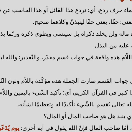
العلماء حرف ردع، أي: تردع هذا القائل أو هذا الحاسب عن 
ى: حقّا، يعني حقّا لينبذنّ وكلاهما صحيح.
ه ماله ولن يخلد ذكراه بل سينسى ويطوى ذكره وربّما يذك
 عليه من البذل.
اللّام هذه واقعة في جواب قسم مقدّر، والتّقدير: والله ل
 في جواب القسم صارت الجملة هذه مؤكّدة باللاّم ونون الت
ثير في القرآن الكريم، أي: تأكيد الشّيء باليمين واللاّ
ه تعالى يُقسم بالشّيء تأكيدًا له وتعظيمًا لشأنه.
ذي ينبذ هل هو صاحب المال أو المال؟
، أمّا صاحب المال فإنّ الله يقول في آية أخرى:
يوم يُدَع