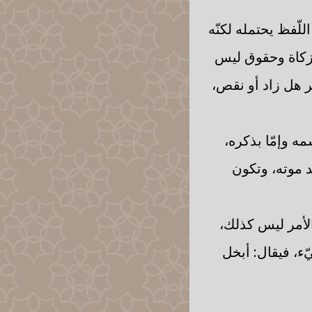
للّفظ يحتمله لكنّه
ن زكاة وحقوق ليس
ظر هل زاد أو نقص،
مه وإمّا بذكره،
عد موته، وتكون
الأمر ليس كذلك،
يّء، فيقال: أبخل