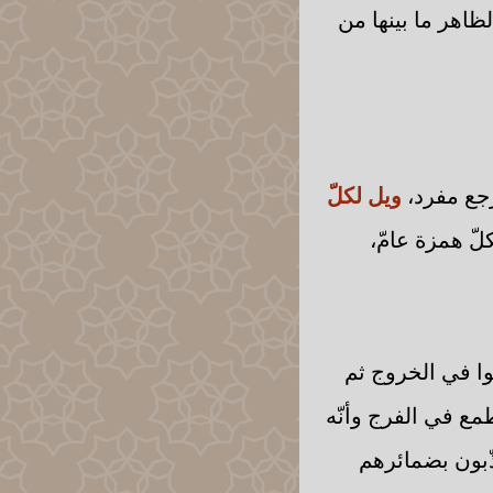
لظاهر ما بينها من
مرجع مفرد،
ويل لكلّ
كلّ همزة عامّ،
وا في الخروج ثم
طمع في الفرج وأنّه
ذّبون بضمائرهم