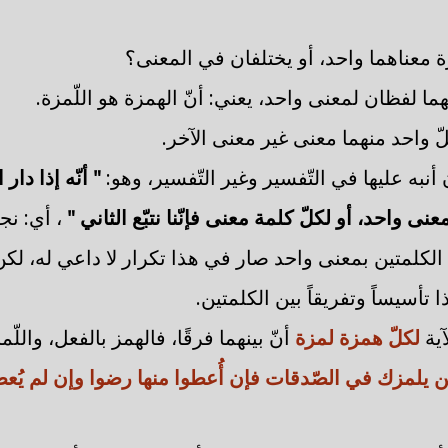
ة معناهما واحد، أو يختلفان في المعنى؟
هما لفظان لمعنى واحد، يعني: أنّ الهمزة هو اللّمزة.
ّ واحد منهما معنى غير معنى الآخر.
ن أنبه عليها في التّفسير وغير التّفسير، وهو:
" أنّه إذا دار
نى واحد، أو لكلّ كلمة معنى فإنّنا نتبّع الثاني "
، أي: نج
نا الكلمتين بمعنى واحد صار في هذا تكرار لا داعي له، لكن 
تأسيساً وتفريقاً بين الكلمتين.
آية
لكلّ همزة لمزة
أنّ بينهما فرقًا، فالهمز بالفعل، واللّ
 يلمزك في الصّدقات فإن أُعطوا منها رضوا وإن لم يُعطو