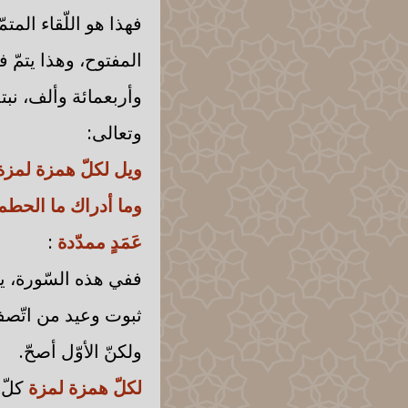
فهذا هو اللّقاء المت
المفتوح، وهذا يتمّ
وأربعمائة وألف، نبتد
وتعالى:
ويل لكلّ همزة لمزة 
وما أدراك ما الحطمة
عَمَدٍ ممدّدة
:
ففي هذه السّورة، يب
ثبوت وعيد من اتّصف 
ولكنّ الأوّل أصحّ.
لكلّ همزة لمزة
كلّ