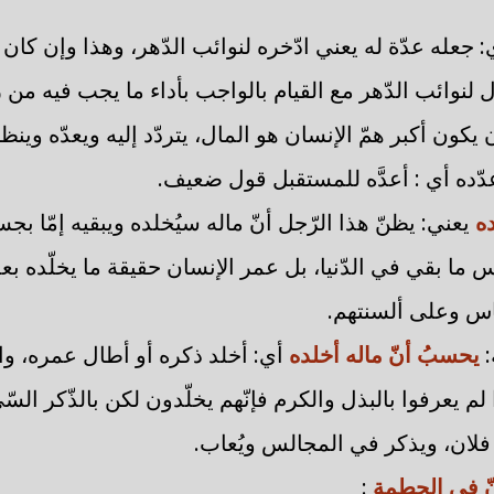
جعله عدّة له يعني ادّخره لنوائب الدّهر، وهذا وإن كان ا
مال لنوائب الدّهر مع القيام بالواجب بأداء ما يجب فيه م
يكون أكبر همّ الإنسان هو المال، يتردّد إليه ويعدّه وين
عدّده أي : أعدَّه للمستقبل قول ضعيف.
ده
يعني: يظنّ هذا الرّجل أنّ ماله سيُخلده ويبقيه إمّا بجس
يس ما بقي في الدّنيا، بل عمر الإنسان حقيقة ما يخلّده ب
اس وعلى ألسنتهم.
:
يحسبُ أنّ ماله أخلده
أي: أخلد ذكره أو أطال عمره، و
 لم يعرفوا بالبذل والكرم فإنّهم يخلّدون لكن بالذّكر السّ
لان، ويذكر في المجالس ويُعاب.
ذنّ في الحطمة
: