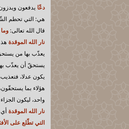
دعّا
يدفعون ويدزون ب
هي: التي تحطم الشّ
قال الله تعالى:
وما 
نار الله الموقدة
هذا
يعذّب بها من يستحق
يستحقّ أن يعذّب بها
يكون عدلا، فتعذيب ال
هؤلاء بما يستحقّون،
واحد، ليكون الجزاء
نار الله الموقدة
أي 
التي تطّلع على الأف