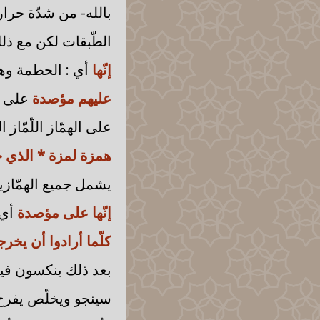
بالله- من شدّة حرارت
الطّبقات لكن مع ذلك
إنّها
أي : الحطمة وهي
عليهم مؤصدة
على م
على الهمّاز اللّمّاز 
همزة لمزة * الذي 
يشمل جميع الهمّازين
إنّها على مؤصدة
أي 
كلّما أرادوا أن يخرج
بعد ذلك ينكسون فيها
سينجو ويخلّص يفرح، 