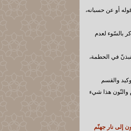
قوله أو عن حسبانه،
ر بالسّوء لعدم
ينبذنّ في الحطمة،
ّوكيد والقسم
م والنّون هذا شيء
ّون إلى نار جهنّم