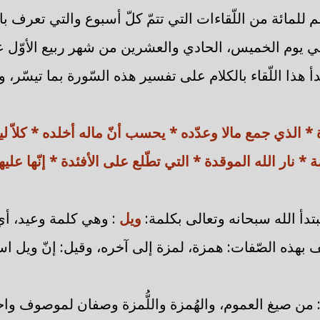
مّم للمائة من اللّقاءات التي تتمّ كلّ أسبوع والتي تعرف ب
 في يوم الخميس، الحادي والعشرين من شهر ربيع الأوّل
أ هذا اللّقاء بالكلام على تفسير هذه السّورة بما تيسّر، 
* الذي جمع مالا وعدّده * يحسب أنّ ماله أخلده * كلاّ ل
 * نار الله الموقدة * التي تطّلع على الأفئدة * إنّها ع
تدأ الله سبحانه وتعالى بكلمة:
ويل
: وهي كلمة وعيد، أي 
بهذه الصّفات: همزة، لمزة إلى آخره، وقيل: إنّ ويل اس
: من صيغ العموم، والهُمزة واللُّمزة وصفان لموصوف وا