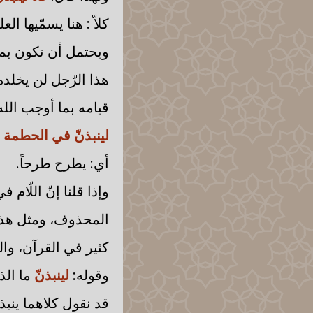
كلاّ : هنا يسمّيها 
ويحتمل أن تكون بمعن
هذا الرّجل لن يخلد
قيامه بما أوجب الله
لينبذنّ في الحطمة
أي: يطرح طرحاً.
وإذا قلنا إنّ اللّام
المحذوف، ومثل هذا ك
كثير في القرآن، والل
وقوله:
لينبذنّ
ما ال
قد نقول كلاهما ينبذ