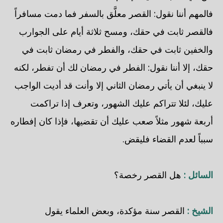
فالمهم أننا نقول: القصر معلَّق بالسفر فما دمت مسافراً
فالقصر ثابت في حقك، ومسح ثلاثة أيام على الجوارب
والخفين ثابت في حقك، والفطر في رمضان ثابت في
حقك، إلا أننا نقول: الفطر في رمضان لك أن تفطر، لكنه
لا ينبغي أن يأتي رمضان الثاني إلا وأنت قد أديت الواجب
عليك، لئلا تتراكم عليك الشهور، وتعرف إذا تراكمت
أربعة شهور مثلاً صعب عليك أن تقضيها، فإذا كان إفطاره
سبباً لعدم القضاء فليقض.
السائل :
هل القصر رخصة؟
الشيخ :
القصر سنة مؤكدة، وبعض العلماء يقول