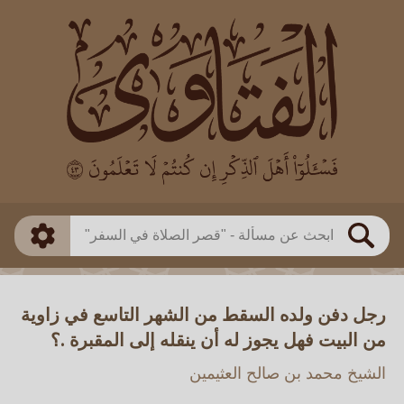
العالم
طريقة البحث
بن باز
بن العثيمين
ذكي
الألباني
الفوزان
مطابق
متقدم
اللجنة الدائمة
بحث
رجل دفن ولده السقط من الشهر التاسع في زاوية
من البيت فهل يجوز له أن ينقله إلى المقبرة .؟
الشيخ محمد بن صالح العثيمين