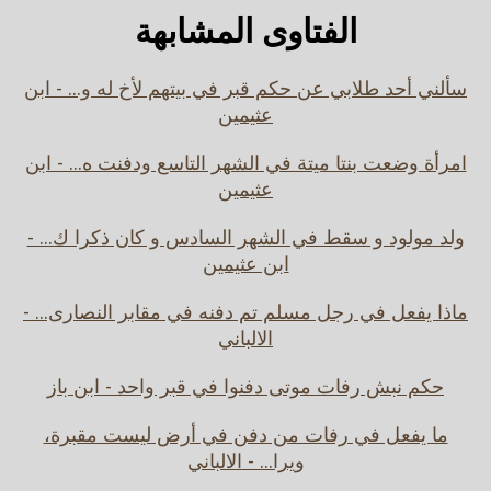
الفتاوى المشابهة
سألني أحد طلابي عن حكم قبر في بيتهم لأخ له و... - ابن
عثيمين
امرأة وضعت بنتا ميتة في الشهر التاسع ودفنت ه... - ابن
عثيمين
ولد مولود و سقط في الشهر السادس و كان ذكرا ك... -
ابن عثيمين
ماذا يفعل في رجل مسلم تم دفنه في مقابر النصارى... -
الالباني
حكم نبش رفات موتى دفنوا في قبر واحد - ابن باز
ما يفعل في رفات من دفن في أرض ليست مقبرة،
ويرا... - الالباني