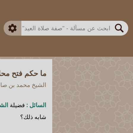
بن باز
بن العثيمين
ذكي
الألباني
الفوزان
مطابق
متقدم
اللجنة الدائمة
بحث
ما حكم فتح محلا
الشيخ محمد بن صالح
السائل :
فضيلة
الشي
شابه ذلك؟