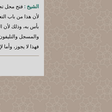
الشيخ :
فتح محل تجا
لأن هذا من باب التع
بأس به، وذلك لأن ا
والمسجل والتليفون 
فهذا لا يجوز، وأما 