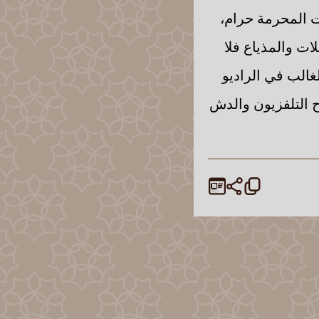
ت المحرمة حرام،
ات والمذياع فلا
غالب في الراديو
ح التلفزيون والدش