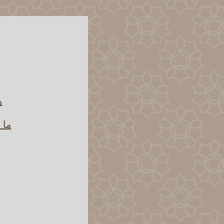
ه
ما 