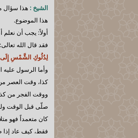
الشيخ :
هذا سؤال مهم
هذا الموضوع.
أولاً: يجب أن نعلم 
فقد قال الله تعالى:
لِدُلُوكِ الشَّمْسِ إِلَى غ
وأما الرسول عليه ال
كذا، وقت العصر من 
ووقت الفجر من كذا إ
صلّى قبل الوقت ولو
كان متعمداً فهو متل
فقط، كيف عاد إذا ص