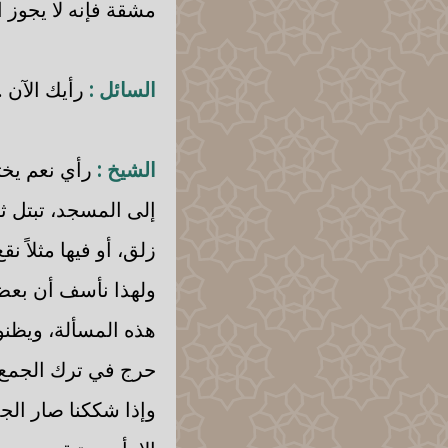
مشقة فإنه لا يجوز ا
السائل :
رأيك الآن ..
الشيخ :
رأي نعم يخت
إلى المسجد، تبتل ثي
زلق، أو فيها مثلاً ن
ولهذا نأسف أن بعض
هذه المسألة، ويظنون
حرج في ترك الجمع صا
وإذا شككنا صار الج