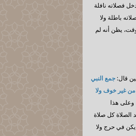
ل فصلاته نافلة
اته باطلة ولا
وقت، يظن أنه لم
ين قال:
جمع النبي
من غير خوف ولا
، وعلى هذا
 الصلاة كل صلاة
يكن في حرج ولا