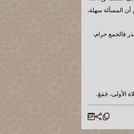
 أن المسألة سهلة،
ذر فالجمع حرام،
الأولى، جَمَعَ.