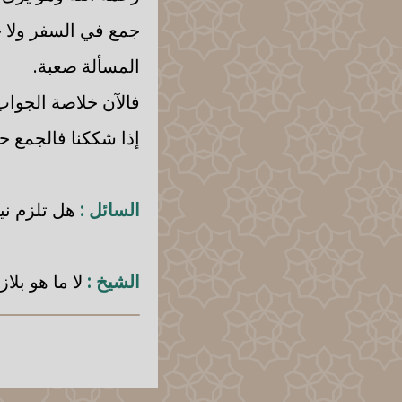
جمع في السفر ولا ج
المسألة صعبة.
فالآن خلاصة الجواب:
إذا شككنا فالجمع ح
السائل :
هل تلزم نية
الشيخ :
لا ما هو بلا