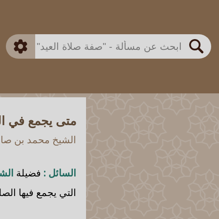
بن باز
بن العثيمين
ذكي
الألباني
الفوزان
مطابق
متقدم
اللجنة الدائمة
بحث
متى يجمع في الم
الشيخ محمد بن صالح
السائل :
فضيلة
الشي
التي يجمع فيها الص