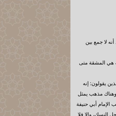
نه لا جمع بين
لة هي المشقة متى
ذين يقولون: إنه
 وهناك مذهب يمثل
ب الإمام أبي حنيفة
ل النسك، وإلا فلا