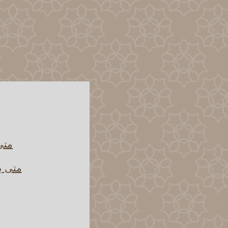
متى 
متى ي