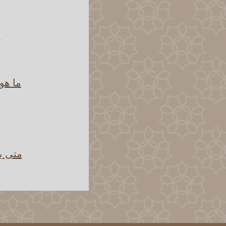
ح
ما هو
متى ي