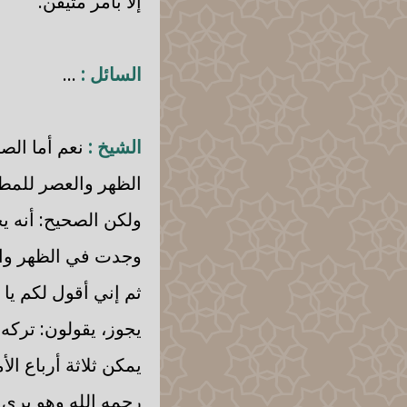
إلا بأمر متيقن.
السائل :
...
الشيخ :
نعم أما الصل
الظهر والعصر للمطر
ولكن الصحيح: أنه ي
وجدت في الظهر وال
ثم إني أقول لكم يا 
يجوز، يقولون: تركه
يمكن ثلاثة أرباع ال
رحمه الله وهو يرى أ