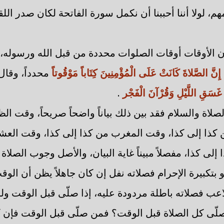
، لولا أننا أحببنا أن نكمل سورة الفاتحة لكان صدر اللق
أن الأوقات أوقات الصلوات محددة من قبل الله ورسوله، 
إِنَّ الصَّلاةَ كَانَتْ عَلَى الْمُؤْمِنِينَ كِتَاباً مَوْقُوتاً
محدداً، وقال
َسَقِ اللَّيْلِ وَقُرْآنَ الْفَجْر
.
صلاة والسلام فقد بين ذلك بياناً واضحاً صريحاً، وقت ال
كذا إلى كذا، وقت المغرب من كذا إلى كذا، وقت العشاء
لى كذا، مفصلاً مبيناً غاية البيان، والأصل وجوب الصلاة
 بتكبيرة الإحرام فصلاته نفل إن كان جاهلاً يظن أن الو
اعب فصلاته باطلة مردودة عليه، إذا صلّى قبل الوقت ولو 
لّى كل الصلاة قبل الوقت؟ فمن صلّى قبل الوقت فإن كان