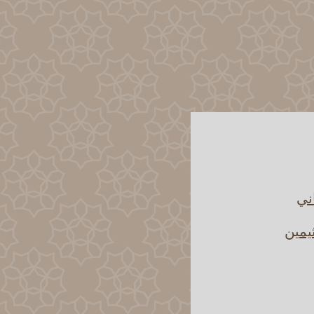
اني
يمين