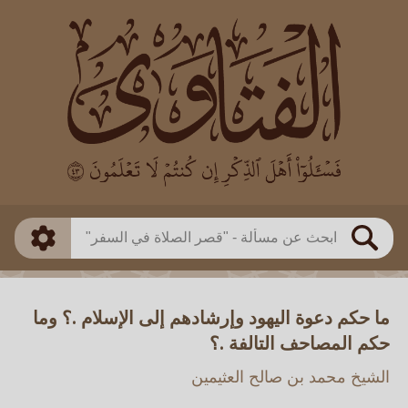
العالم
طريقة البحث
بن باز
بن العثيمين
ذكي
الألباني
الفوزان
مطابق
متقدم
اللجنة الدائمة
بحث
ما حكم دعوة اليهود وإرشادهم إلى الإسلام .؟ وما
حكم المصاحف التالفة .؟
الشيخ محمد بن صالح العثيمين