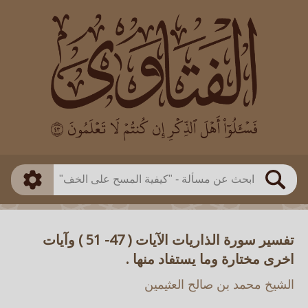
العالم
طريقة البحث
بن باز
بن العثيمين
ذكي
الألباني
الفوزان
مطابق
متقدم
اللجنة الدائمة
بحث
تفسير سورة الذاريات الآيات ( 47- 51 ) وآيات
اخرى مختارة وما يستفاد منها .
الشيخ محمد بن صالح العثيمين