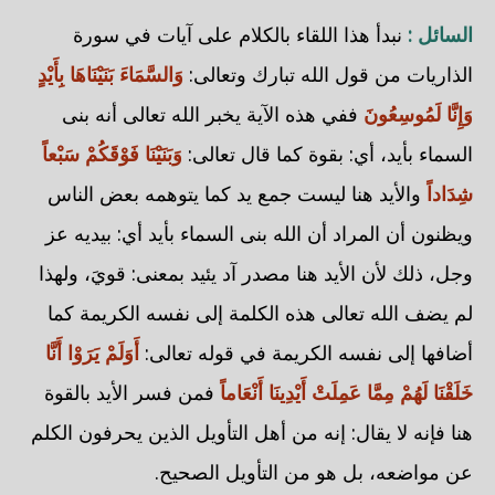
السائل :
نبدأ هذا اللقاء بالكلام على آيات في سورة
الذاريات من قول الله تبارك وتعالى:
وَالسَّمَاءَ بَنَيْنَاهَا بِأَيْدٍ
وَإِنَّا لَمُوسِعُونَ
ففي هذه الآية يخبر الله تعالى أنه بنى
السماء بأيد، أي: بقوة كما قال تعالى:
وَبَنَيْنَا فَوْقَكُمْ سَبْعاً
شِدَاداً
والأيد هنا ليست جمع يد كما يتوهمه بعض الناس
ويظنون أن المراد أن الله بنى السماء بأيد أي: بيديه عز
وجل، ذلك لأن الأيد هنا مصدر آد يئيد بمعنى: قويَ، ولهذا
لم يضف الله تعالى هذه الكلمة إلى نفسه الكريمة كما
أضافها إلى نفسه الكريمة في قوله تعالى:
أَوَلَمْ يَرَوْا أَنَّا
خَلَقْنَا لَهُمْ مِمَّا عَمِلَتْ أَيْدِينَا أَنْعَاماً
فمن فسر الأيد بالقوة
هنا فإنه لا يقال: إنه من أهل التأويل الذين يحرفون الكلم
عن مواضعه، بل هو من التأويل الصحيح.