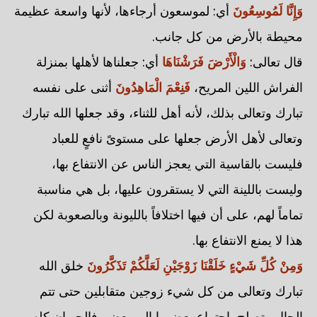
وَإِنَّا لَمُوسِعُونَ
أي: لموسعون أرجاءها، لأنها واسعة عظيمة
محيطة بالأرض من كل جانب.
قال تعالى:
وَالْأَرْضَ فَرَشْنَاهَا
أي: جعلناها لأهلها بمنزلة
الفراش اللين المريح،
فَنِعْمَ الْمَاهِدُونَ
أثنى على نفسه
تبارك وتعالى بذلك، لأنه أهل للثناء، وقد جعلها الله تبارك
وتعالى لأهل الأرض جعلها على مستوىً نافعٍ للعباد
فليست بالقاسية التي يعجز الناس عن الانتفاع بها،
وليست باللينة التي لا يستقرون عليها، بل هي مناسبة
تماماً لهم، على أن فيها اختلافاً بالليونة وبالصعوبة لكن
هذا لا يمنع الانتفاع بها.
وَمِنْ كُلِّ شَيْءٍ خَلَقْنَا زَوْجَيْنِ لَعَلَّكُمْ تَذَكَّرُونَ
خلق الله
تبارك وتعالى من كل شيء زوجين متقابلين حتى تتم
الحال وتصلح باجتماع بعضهما إلى بعض، فالحيوان كله