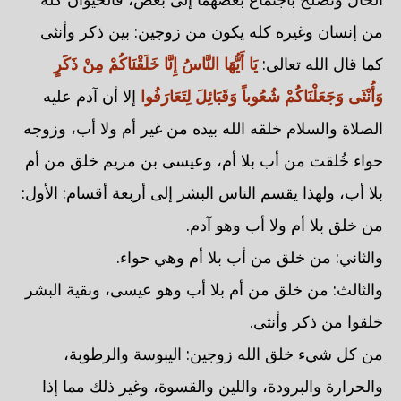
من إنسان وغيره كله يكون من زوجين: بين ذكر وأنثى
كما قال الله تعالى:
يَا أَيُّهَا النَّاسُ إِنَّا خَلَقْنَاكُمْ مِنْ ذَكَرٍ
وَأُنْثَى وَجَعَلْنَاكُمْ شُعُوباً وَقَبَائِلَ لِتَعَارَفُوا
إلا أن آدم عليه
الصلاة والسلام خلقه الله بيده من غير أم ولا أب، وزوجه
حواء خُلقت من أب بلا أم، وعيسى بن مريم خلق من أم
بلا أب، ولهذا يقسم الناس البشر إلى أربعة أقسام: الأول:
من خلق بلا أم ولا أب وهو آدم.
والثاني: من خلق من أب بلا أم وهي حواء.
والثالث: من خلق من أم بلا أب وهو عيسى، وبقية البشر
خلقوا من ذكر وأنثى.
من كل شيء خلق الله زوجين: اليبوسة والرطوبة،
والحرارة والبرودة، واللين والقسوة، وغير ذلك مما إذا