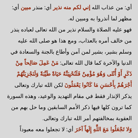
أي: من عذاب الله
إني لكم منه نذير
أي: منذر
مبين
أي:
مظهر لما أنذروا به ومبين له.
فهو عليه الصلاة والسلام نذير من الله تعالى لعباده ينذر
من خالف أمره بالعذاب، ومع هذا هو صلى الله عليه
وسلم بشير، بشير لمن آمن وأطاع بالجنة والسعادة في
الدنيا والآخرة كما قال الله تعالى:
مَنْ عَمِلَ صَالِحاً مِنْ
ذَكَرٍ أَوْ أُنْثَى وَهُوَ مُؤْمِنٌ فَلَنُحْيِيَنَّهُ حَيَاةً طَيِّبَةً وَلَنَجْزِيَنَّهُمْ
أَجْرَهُمْ بِأَحْسَنِ مَا كَانُوا يَعْمَلُونَ
لكن الله تبارك وتعالى
يذكر الإنذار فقط في مقام التهديد والوعيد، وهذه السورة
كما ترون كلها فيها ذكر الأمم السابقين وما حل بهم من
العقوبة بمخالفتهم أمر الله تبارك وتعالى.
وَلا تَجْعَلُوا مَعَ اللَّهِ إِلَهاً آخَرَ
أي: لا تجعلوا معه معبوداً