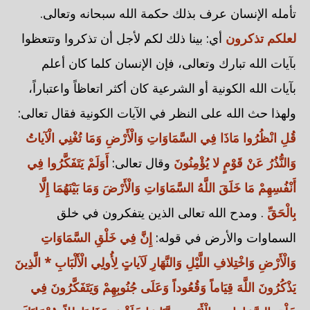
تأمله الإنسان عرف بذلك حكمة الله سبحانه وتعالى.
لعلكم تذكرون
أي: بينا ذلك لكم لأجل أن تذكروا وتتعظوا
بآيات الله تبارك وتعالى، فإن الإنسان كلما كان أعلم
بآيات الله الكونية أو الشرعية كان أكثر اتعاظاً واعتباراً،
ولهذا حث الله على النظر في الآيات الكونية فقال تعالى:
قُلِ انْظُرُوا مَاذَا فِي السَّمَاوَاتِ وَالْأَرْضِ وَمَا تُغْنِي الْآياتُ
وَالنُّذُرُ عَنْ قَوْمٍ لا يُؤْمِنُونَ
وقال تعالى:
أَوَلَمْ يَتَفَكَّرُوا فِي
أَنْفُسِهِمْ مَا خَلَقَ اللَّهُ السَّمَاوَاتِ وَالْأَرْضَ وَمَا بَيْنَهُمَا إِلَّا
بِالْحَقِّ
. ومدح الله تعالى الذين يتفكرون في خلق
السماوات والأرض في قوله:
إِنَّ فِي خَلْقِ السَّمَاوَاتِ
وَالْأَرْضِ وَاخْتِلافِ اللَّيْلِ وَالنَّهَارِ لَآياتٍ لِأُولِي الْأَلْبَابِ * الَّذِينَ
يَذْكُرُونَ اللَّهَ قِيَاماً وَقُعُوداً وَعَلَى جُنُوبِهِمْ وَيَتَفَكَّرُونَ فِي