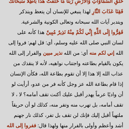
خَلْقِ السَّمَاوَاتِ وَالْأَرْضِ رَبَّنَا مَا خَلَقْتَ هَذَا بَاطِلاً سُبْحَانَكَ
فَقِنَا عَذَابَ النَّارِ
لهذا ينبغي للإنسان أن يتعظ ويتذكر
ويتدبر آيات الله سبحانه وتعالى الكونية والشرعية.
فَفِرُّوا إِلَى اللَّهِ إِنِّي لَكُمْ مِنْهُ نَذِيرٌ مُبِينٌ
هذا كأنه على
لسان النبي صلى الله عليه وسلم، أي: قل لهم: فروا إلى
الله
إني لكم منه
أي: من الله
نذير مبين
والفرار إلى الله
يكون بالقيام بطاعته واجتناب نواهيه، لأنه لا ينقذك من
عذاب الله إلا هذا إلا أن تقوم بطاعة الله، فكأن الإنسان
إذا قام بطاعة الله عز وجل كأنه فر من عدو، أرأيت لو
أن واديًا عرماً يهدر أقبل عليك أكنت تقف أمامه؟ لا ، لا
تقف أمامه، بل تهرب منه وتفر منه، كذلك لو أن حريقاً
ملتهباً أقبل إليك فإنك لن تقف بل تفر، كذلك نار جهنم
أشد وأعظم وأولى بالفرار منها ولهذا قال:
ففروا إلى الله